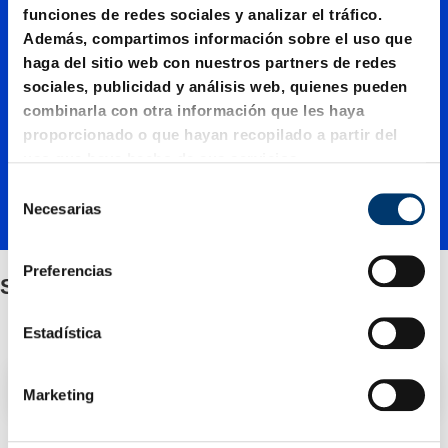
Soporte
funciones de redes sociales y analizar el tráfico.
Además, compartimos información sobre el uso que
haga del sitio web con nuestros partners de redes
s
sociales, publicidad y análisis web, quienes pueden
combinarla con otra información que les haya
proporcionado o que hayan recopilado a partir del
anulare
uso que haya hecho de sus servicios.
S
Necesarias
s
e
l
e
Preferencias
Soportes anulares
c
c
i
Estadística
ó
n
Filtro / Clasificación
Marketing
d
e