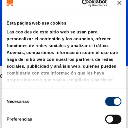
Guías
de
Esta página web usa cookies
Las cookies de este sitio web se usan para
bolas
personalizar el contenido y los anuncios, ofrecer
funciones de redes sociales y analizar el tráfico.
Además, compartimos información sobre el uso que
haga del sitio web con nuestros partners de redes
sociales, publicidad y análisis web, quienes pueden
combinarla con otra información que les haya
Guías de bolas
proporcionado o que hayan recopilado a partir del
uso que haya hecho de sus servicios.
S
Necesarias
e
Filtro / Clasificación
l
e
Preferencias
c
3 Artículo encontrado