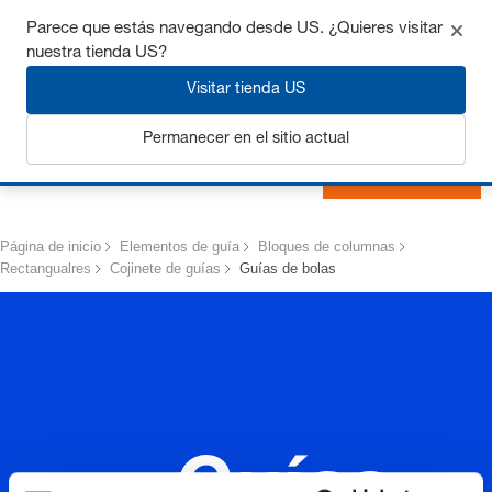
Consigue hasta un 7% de descuento - haz clic aquí para
Parece que estás navegando desde US. ¿Quieres visitar
saber
más
nuestra tienda US?
Visitar tienda US
Permanecer en el sitio actual
Iniciar sesión
Página de inicio
Elementos de guía
Bloques de columnas
Rectangualres
Cojinete de guías
Guías de bolas