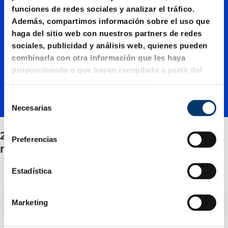
2480.13.
funciones de redes sociales y analizar el tráfico.
Además, compartimos información sobre el uso que
00500./
haga del sitio web con nuestros partners de redes
sociales, publicidad y análisis web, quienes pueden
combinarla con otra información que les haya
Fijación
proporcionado o que hayan recopilado a partir del
uso que haya hecho de sus servicios.
S
/Juego
Necesarias
e
l
2480.13.00500./Fijación/Juego de piezas de
e
de
Preferencias
c
recambio
c
i
Estadística
piezas
ó
n
Filtro / Clasificación
Marketing
d
de
e