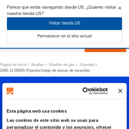
Consigue hasta un 7% de descuento - haz clic aquí para
Parece que estás navegando desde US. ¿Quieres visitar
saber
más
nuestra tienda US?
Visitar tienda US
Permanecer en el sitio actual
Iniciar sesión
Página de inicio
Muelles
Muelles de gas
Standard
2480.13.00500./Fijación/Juego de piezas de recambio
Esta página web usa cookies
Las cookies de este sitio web se usan para
personalizar el contenido y los anuncios, ofrecer