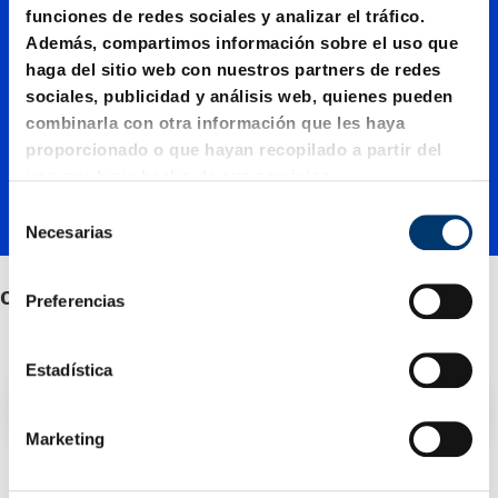
con
funciones de redes sociales y analizar el tráfico.
Además, compartimos información sobre el uso que
valona
haga del sitio web con nuestros partners de redes
sociales, publicidad y análisis web, quienes pueden
combinarla con otra información que les haya
proporcionado o que hayan recopilado a partir del
uso que haya hecho de sus servicios.
S
Necesarias
e
l
e
con valona
Preferencias
c
c
i
Estadística
ó
Filtro / Clasificación
n
Marketing
d
e
2 Artículo encontrado