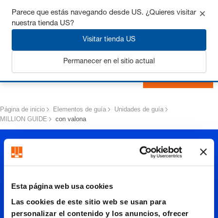
Consigue hasta un 7% de descuento - haz clic aquí para
Parece que estás navegando desde US. ¿Quieres visitar
saber
más
nuestra tienda US?
Visitar tienda US
Permanecer en el sitio actual
Iniciar sesión
Página de inicio
Elementos de guía
Unidades de guía
MILLION GUIDE
con valona
Esta página web usa cookies
Las cookies de este sitio web se usan para
personalizar el contenido y los anuncios, ofrecer