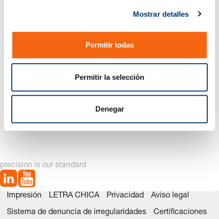
c
Mostrar detalles
o
n
s
Permitir todas
e
n
t
Permitir la selección
i
m
2024.94. Unidad de guía
2024.94.RK Jaula de
i
Denegar
con valona
rodillos MILLION GUIDE
e
MILLION GUIDE
n
t
o
precision is our standard
Impresión
LETRA CHICA
Privacidad
Aviso legal
Sistema de denuncia de irregularidades
Certificaciones