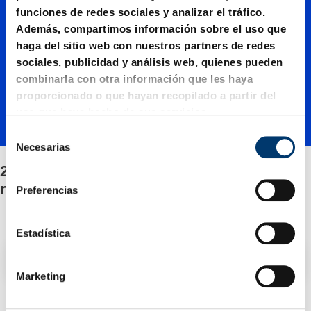
funciones de redes sociales y analizar el tráfico.
00750./
Además, compartimos información sobre el uso que
haga del sitio web con nuestros partners de redes
sociales, publicidad y análisis web, quienes pueden
Fijación
combinarla con otra información que les haya
proporcionado o que hayan recopilado a partir del
uso que haya hecho de sus servicios.
/Juego
S
Necesarias
e
l
2487.12.00750./Fijación/Juego de piezas de
de
e
recambio
Preferencias
c
c
piezas
i
Estadística
ó
Filtro / Clasificación
n
de
Marketing
d
e
2 Artículo encontrado