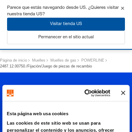
Consigue hasta un 7% de descuento - haz clic aquí para
Parece que estás navegando desde US. ¿Quieres visitar
saber
más
nuestra tienda US?
Visitar tienda US
Permanecer en el sitio actual
Iniciar sesión
Página de inicio
Muelles
Muelles de gas
POWERLINE
2487.12.00750./Fijación/Juego de piezas de recambio
Esta página web usa cookies
2487.12.
Las cookies de este sitio web se usan para
personalizar el contenido y los anuncios, ofrecer