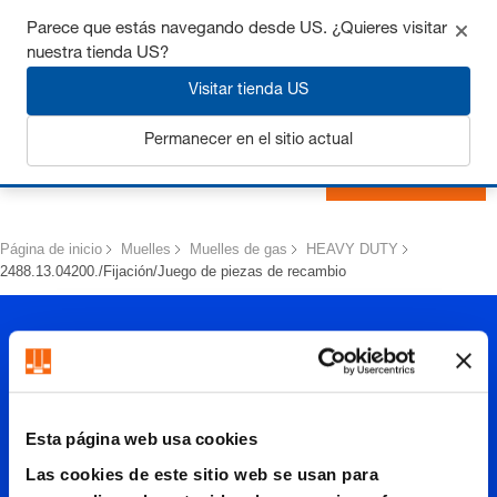
Consigue hasta un 7% de descuento - haz clic aquí para
Parece que estás navegando desde US. ¿Quieres visitar
saber
más
nuestra tienda US?
Visitar tienda US
Permanecer en el sitio actual
Iniciar sesión
Página de inicio
Muelles
Muelles de gas
HEAVY DUTY
2488.13.04200./Fijación/Juego de piezas de recambio
Esta página web usa cookies
Las cookies de este sitio web se usan para