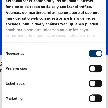
2488.13.
personalizar el contenido y los anuncios, ofrecer
funciones de redes sociales y analizar el tráfico.
04200./
Además, compartimos información sobre el uso que
haga del sitio web con nuestros partners de redes
sociales, publicidad y análisis web, quienes pueden
Fijación
combinarla con otra información que les haya
proporcionado o que hayan recopilado a partir del
uso que haya hecho de sus servicios.
/Juego
S
Necesarias
e
l
2488.13.04200./Fijación/Juego de piezas de
de
e
Preferencias
recambio
c
c
piezas
i
Estadística
ó
Filtro / Clasificación
n
Marketing
de
d
e