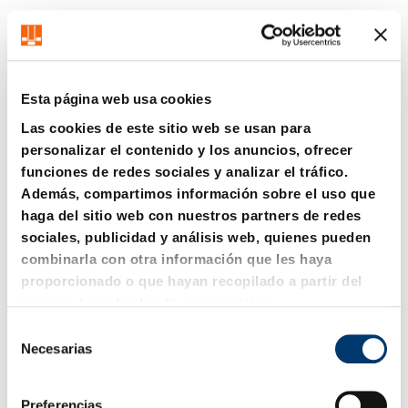
Esta página web usa cookies
Las cookies de este sitio web se usan para
personalizar el contenido y los anuncios, ofrecer
funciones de redes sociales y analizar el tráfico.
Además, compartimos información sobre el uso que
2470.10._.1 Perno de
2470.10._.2 Perno de
haga del sitio web con nuestros partners de redes
presión con muelle,
presión con muelle,
sociales, publicidad y análisis web, quienes pueden
fuerza del muelle normal,
fuerza del muelle
VDI 3004, Marcaje:
aumentada, VDI 3004,
combinarla con otra información que les haya
amarillo
Marcaje: rojo
proporcionado o que hayan recopilado a partir del
uso que haya hecho de sus servicios.
S
Necesarias
e
l
e
Preferencias