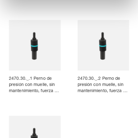
fuerza del muelle
fuerza del muelle medio,
t
aumentada, VDI 3004,
VDI 3004, Marcaje:
o
Marcaje: rojo
blanco
2470.30._.1 Perno de
2470.30._.2 Perno de
presión con muelle, sin
presión con muelle, sin
mantenimiento, fuerza del
mantenimiento, fuerza del
muelle normal, VDI 3004,
muelle aumentada,
Marcaje: amarillo
VDI 3004, Marcaje: rojo