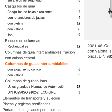
sin anillos de seguridad
8
Casquillos de guía
Casquillos de bolas circulantes
2
con retenedores de jaulas
4
con pletina
12
con valona
36
liso
9
Bloques de columnas
Rectangualres
12
2021.46. Col
con valona, s
Columnas de guía intercambiables, fijación
brida, DIN 9
con valona central
5
Columnas de guías intercambiabiles
con alojamiento cónico
6
con valona
9
Columnas de guiado lisas
Utiles grandes / Normas de Automoción
17
DIN 9825/ISO 9182-2, ECO-LINE
9
Elementos de transporte y sujeción
Placas y regletas rectificadas
Portamatrices guiados por columnas