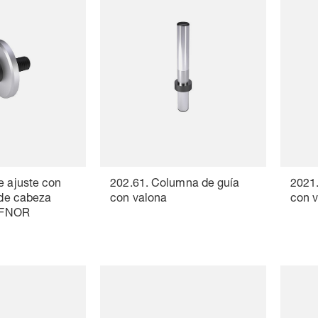
e ajuste con
202.61. Columna de guía
2021
n de cabeza
con valona
con 
~AFNOR