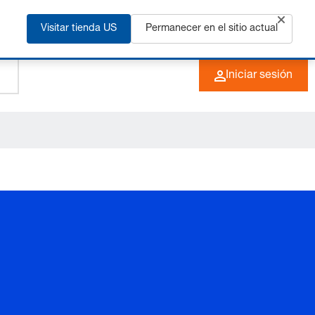
ás
Visitar tienda US
Permanecer en el sitio actual
+49 (0) 6266 73-0
ES
Iniciar sesión