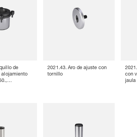
uillo de
2021.43. Aro de ajuste con
2021
a alojamiento
tornillo
con v
0.,
jaula
 9182-4