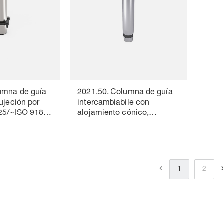
umna de guía
2021.50. Columna de guía
ujeción por
intercambiabile con
825/~ISO 9182-
alojamiento cónico,
DIN 9825/ISO 9182-
4/AFNOR
1
2