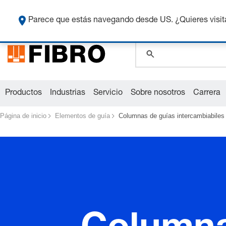
global.search.pla
Co
global.search.pla
Parece que estás navegando desde US. ¿Quieres visit
Productos
Industrias
Servicio
Sobre nosotros
Carrera
Página de inicio
Elementos de guía
Columnas de guías intercambiabiles