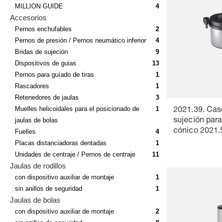
MILLION GUIDE
4
Accesorios
Pernos enchufables
2
Pernos de presión / Pernos neumático inferior
4
Bridas de sujeción
9
Dispositivos de guias
13
Pernos para guíado de tiras
1
Rascadores
1
Retenedores de jaulas
3
Muelles helicoidales para el posicionado de
1
2021.39. Casq
jaulas de bolas
sujeción par
cónico 2021.5
Fuelles
4
DIN 9825/ISO
Placas distanciadoras dentadas
1
Unidades de centraje / Pernos de centraje
11
Jaulas de rodillos
con dispositivo auxiliar de montaje
1
sin anillos de seguridad
1
Jaulas de bolas
con dispositivo auxiliar de montaje
2