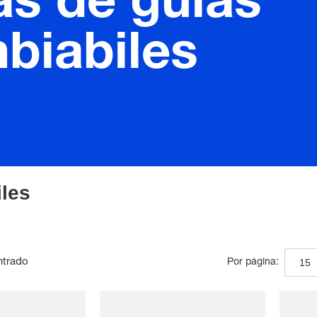
s de guías
biabiles
les
ntrado
15
Por página: