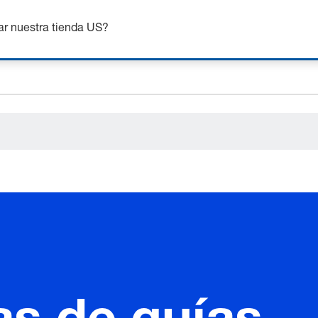
ceholder.name
nsigue hasta un 7% de descuento - haz clic aquí para saber
m
ceholder.category
ar nuestra tienda US?