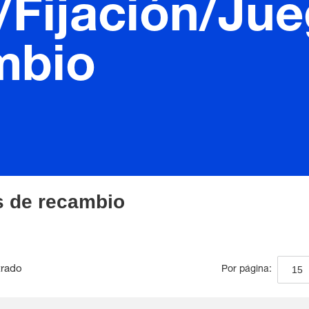
/Fijación/Ju
mbio
s de recambio
trado
15
Por página: