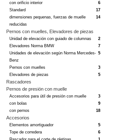
con orificio interior
6
Standard
17
dimensiones pequenas, fuerzas de muelle
14
reducidas
Pernos con muelles, Elevadores de piezas
Unidad de elevación con guiado de columnas
2
Elevadores Norma BMW
7
Unidades de elevación según Norma Mercedes-
5
Benz
Pernos con muelles
3
Elevadores de piezas
5
Rascadores
Pernos de presión con muelle
Accesorios para útil de presión con muelle
3
con bolas
9
con pernos
18
Accesorios
Elementos amortiguador
5
Tope de corredera
6
Rascador para el corte de pletinas
1