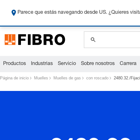
Co
Parece que estás navegando desde US. ¿Quieres visit
global.search.pla
global.search.pla
global.search.pla
Productos
Industrias
Servicio
Sobre nosotros
Carrera
Página de inicio
Muelles
Muelles de gas
con roscado
2480.32./Fija