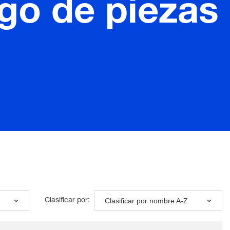
ego de piezas
Clasificar por nombre A-Z
Clasificar por: