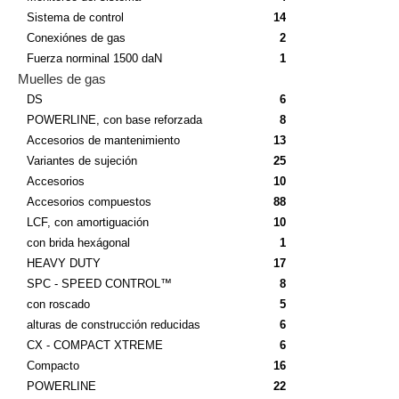
Sistema de control
14
Conexiónes de gas
2
Fuerza norminal 1500 daN
1
Muelles de gas
DS
6
POWERLINE, con base reforzada
8
Accesorios de mantenimiento
13
Variantes de sujeción
25
Accesorios
10
Accesorios compuestos
88
LCF, con amortiguación
10
con brida hexágonal
1
HEAVY DUTY
17
SPC - SPEED CONTROL™
8
con roscado
5
alturas de construcción reducidas
6
CX - COMPACT XTREME
6
Compacto
16
POWERLINE
22