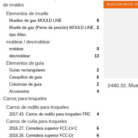
de moldes
Nueva generación dis
Elementos de muelle
Muelles de gas MOULD LINE
8
Muelle de gas (Perno de presión) MOULD LINE,
2
tipo Allen
moldear / desmoldear
moldear
0
desmoldear
13
Elementos de guía
Guías rectangulares
2
Casquillos de guia
6
Columnas de guía
2
2480.32. Mue
Accesorios
4
Carros para troqueles
Carros de rodillo para troqueles
2017.43. Carros de rodillo para troqueles FRC
4
Carros de cuña para troqueles
2016.27. Corredera superior FCC-LV-C
6
2016.26. Corredera superior FCC-LV
6