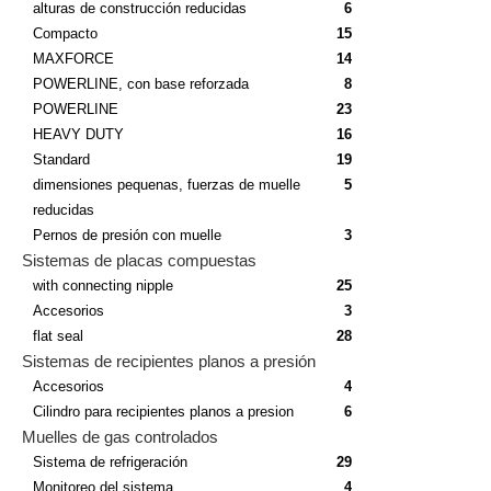
alturas de construcción reducidas
6
Compacto
15
MAXFORCE
14
POWERLINE, con base reforzada
8
POWERLINE
23
HEAVY DUTY
16
Standard
19
dimensiones pequenas, fuerzas de muelle
5
reducidas
Pernos de presión con muelle
3
Sistemas de placas compuestas
with connecting nipple
25
Accesorios
3
flat seal
28
Sistemas de recipientes planos a presión
Accesorios
4
Cilindro para recipientes planos a presion
6
Muelles de gas controlados
Sistema de refrigeración
29
Monitoreo del sistema
4