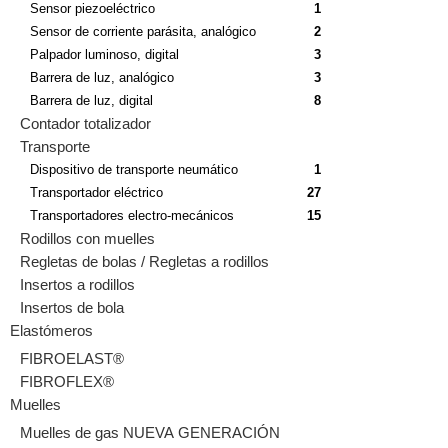
Sensor piezoeléctrico
1
Sensor de corriente parásita, analógico
2
Palpador luminoso, digital
3
Barrera de luz, analógico
3
Barrera de luz, digital
8
Contador totalizador
Transporte
Dispositivo de transporte neumático
1
Transportador eléctrico
27
Transportadores electro-mecánicos
15
Rodillos con muelles
Regletas de bolas / Regletas a rodillos
Insertos a rodillos
Insertos de bola
Elastómeros
FIBROELAST®
FIBROFLEX®
Muelles
Muelles de gas NUEVA GENERACIÓN