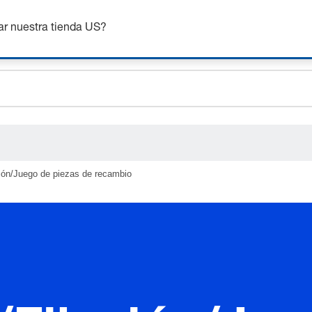
nsigue hasta un 7% de descuento - haz clic aquí para saber
m
ar nuestra tienda US?
ceholder.sku
ceholder.name
ceholder.category
ción/Juego de piezas de recambio