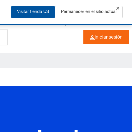
ás
Visitar tienda US
Permanecer en el sitio actual
+49 (0) 6266 73-0
ES
Iniciar sesión