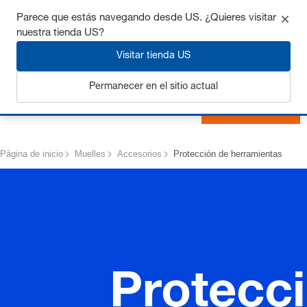
Consigue hasta un 7% de descuento - haz clic aquí para
Parece que estás navegando desde US. ¿Quieres visitar
saber
más
nuestra tienda US?
Visitar tienda US
Permanecer en el sitio actual
Iniciar sesión
Página de inicio
Muelles
Accesorios
Protección de herramientas
Protecci