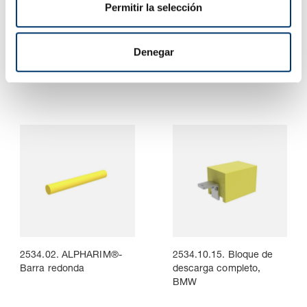
t
Permitir la selección
i
m
2533.20. Distanciador
2534.01. ALPHARIM®-
i
Denegar
con muelle para la
Plancha
e
protección de
n
herramientas
t
o
2534.02. ALPHARIM®-
2534.10.15. Bloque de
Barra redonda
descarga completo,
BMW