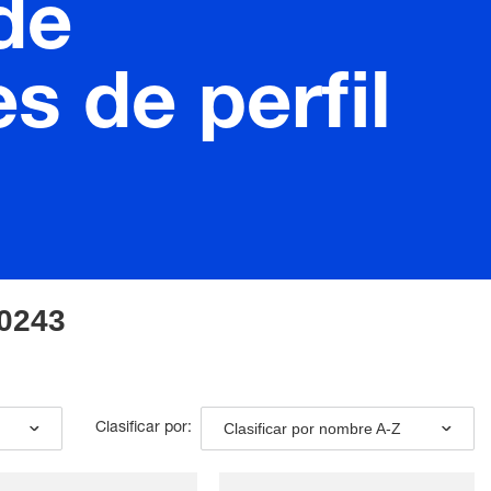
de
s de perfil
10243
Clasificar por nombre A-Z
Clasificar por: