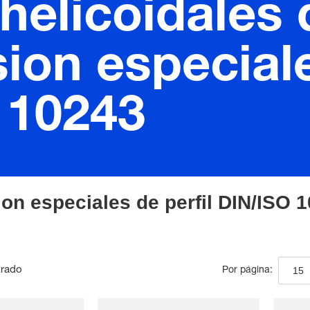
helicoidales 
on especiale
 10243
on especiales de perfil DIN/ISO 
trado
15
Por página: