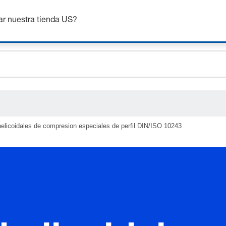
nsigue hasta un 7% de descuento - haz clic aquí para saber
m
ar nuestra tienda US?
ceholder.sku
ceholder.name
ceholder.category
elicoidales de compresion especiales de perfil DIN/ISO 10243