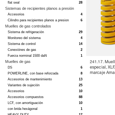
flat seal
28
Sistemas de recipientes planos a presión
Accesorios
4
Cilindro para recipientes planos a presion
6
Muelles de gas controlados
Sistema de refrigeración
29
Monitoreo del sistema
4
Sistema de control
14
Conexiónes de gas
2
Fuerza norminal 1500 daN
1
Muelles de gas
241.17. Muell
DS
6
especial, XLF
marcaje Amari
POWERLINE, con base reforzada
8
DIN ISO 102
Accesorios de mantenimiento
13
Variantes de sujeción
25
Accesorios
10
Accesorios compuestos
88
LCF, con amortiguación
10
con brida hexágonal
1
HEAVY DUTY
17