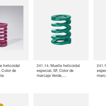
e helicoidal
241.14. Muelle helicoidal
241.1
, Color de
especial, SF, Color de
espec
eta
marcaje Verde,
marca
DIN ISO 10243
DIN 