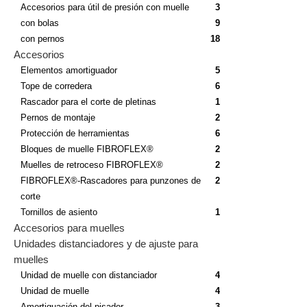
Accesorios para útil de presión con muelle
3
con bolas
9
con pernos
18
Accesorios
Elementos amortiguador
5
Tope de corredera
6
Rascador para el corte de pletinas
1
Pernos de montaje
2
Protección de herramientas
6
Bloques de muelle FIBROFLEX®
2
Muelles de retroceso FIBROFLEX®
2
FIBROFLEX®-Rascadores para punzones de
2
corte
Tornillos de asiento
1
Accesorios para muelles
Unidades distanciadores y de ajuste para
muelles
Unidad de muelle con distanciador
4
Unidad de muelle
4
Amortiguación del pisador
3