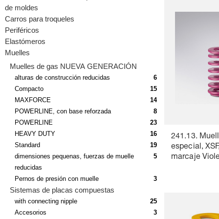
de moldes
Carros para troqueles
Periféricos
Elastómeros
Muelles
Muelles de gas NUEVA GENERACIÓN
alturas de construcción reducidas
6
Compacto
15
MAXFORCE
14
POWERLINE, con base reforzada
8
POWERLINE
23
HEAVY DUTY
16
241.13. Muell
Standard
19
especial, XSF
dimensiones pequenas, fuerzas de muelle
5
marcaje Viol
reducidas
Pernos de presión con muelle
3
Sistemas de placas compuestas
with connecting nipple
25
Accesorios
3