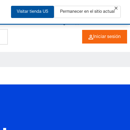
ás
Visitar tienda US
Permanecer en el sitio actual
+49 (0) 6266 73-0
ES
Iniciar sesión