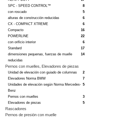
SPC - SPEED CONTROL™
8
con roscado
5
alturas de construcción reducidas
6
CX - COMPACT XTREME
6
Compacto
16
POWERLINE
22
con orificio interior
6
Standard
17
dimensiones pequenas, fuerzas de muelle
14
reducidas
Pernos con muelles, Elevadores de piezas
Unidad de elevación con guiado de columnas
2
Elevadores Norma BMW
7
Unidades de elevación según Norma Mercedes-
5
Benz
Pernos con muelles
3
Elevadores de piezas
5
Rascadores
Pernos de presión con muelle