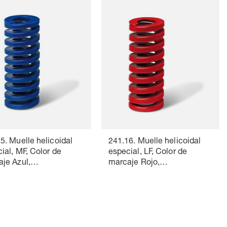
5. Muelle helicoidal
241.16. Muelle helicoidal
ial, MF, Color de
especial, LF, Color de
je Azul,
marcaje Rojo,
ISO 10243
DIN ISO 10243