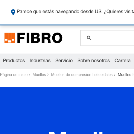
Co
Parece que estás navegando desde US. ¿Quieres visit
global.search.pla
global.search.pla
global.search.pla
Productos
Industrias
Servicio
Sobre nosotros
Carrera
Página de inicio
Muelles
Muelles de compresion helicoidales
Muelles h