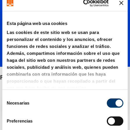
FIBRO-
Standar
Esta página web usa cookies
Las cookies de este sitio web se usan para
d 120°
personalizar el contenido y los anuncios, ofrecer
funciones de redes sociales y analizar el tráfico.
Además, compartimos información sobre el uso que
haga del sitio web con nuestros partners de redes
sociales, publicidad y análisis web, quienes pueden
combinarla con otra información que les haya
FIBRO-Standard 120°
proporcionado o que hayan recopilado a partir del
uso que haya hecho de sus servicios.
S
Necesarias
e
Filtro / Clasificación
l
e
Preferencias
c
4 Artículo encontrado