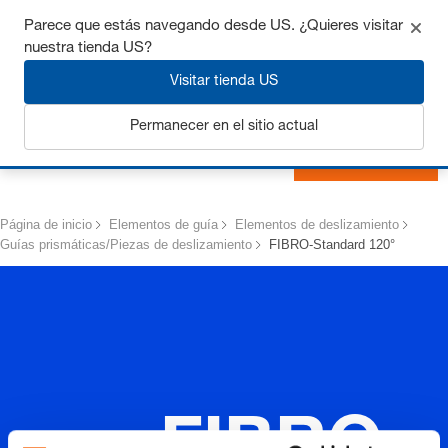
Consigue hasta un 7% de descuento - haz clic aquí para
Parece que estás navegando desde US. ¿Quieres visitar
saber
más
nuestra tienda US?
Visitar tienda US
Permanecer en el sitio actual
Iniciar sesión
Página de inicio
Elementos de guía
Elementos de deslizamiento
Guías prismáticas/Piezas de deslizamiento
FIBRO-Standard 120°