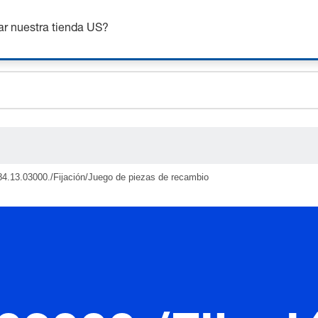
ceholder.sku
nsigue hasta un 7% de descuento - haz clic aquí para saber
m
ceholder.name
ar nuestra tienda US?
ceholder.category
84.13.03000./Fijación/Juego de piezas de recambio