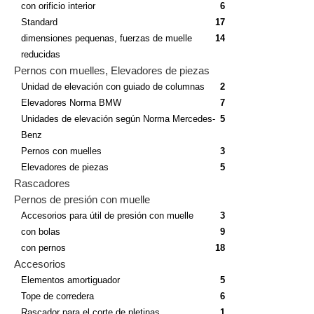
con orificio interior
6
Standard
17
dimensiones pequenas, fuerzas de muelle
14
reducidas
Pernos con muelles, Elevadores de piezas
Unidad de elevación con guiado de columnas
2
Elevadores Norma BMW
7
Unidades de elevación según Norma Mercedes-
5
Benz
Pernos con muelles
3
Elevadores de piezas
5
Rascadores
Pernos de presión con muelle
Accesorios para útil de presión con muelle
3
con bolas
9
con pernos
18
Accesorios
Elementos amortiguador
5
Tope de corredera
6
Rascador para el corte de pletinas
1