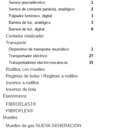
Sensor piezoeléctrico
1
Sensor de corriente parásita, analógico
2
Palpador luminoso, digital
3
Barrera de luz, analógico
3
Barrera de luz, digital
8
Contador totalizador
Transporte
Dispositivo de transporte neumático
1
Transportador eléctrico
27
Transportadores electro-mecánicos
15
Rodillos con muelles
Regletas de bolas / Regletas a rodillos
Insertos a rodillos
Insertos de bola
Elastómeros
FIBROELAST®
FIBROFLEX®
Muelles
Muelles de gas NUEVA GENERACIÓN