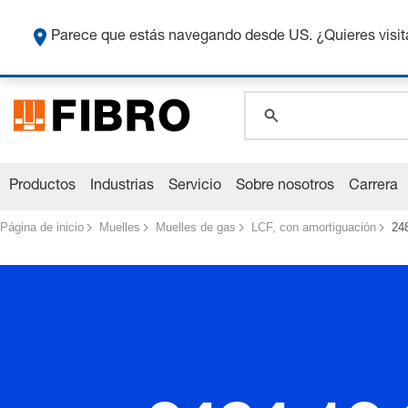
global.search.pla
Co
global.search.pla
Parece que estás navegando desde US. ¿Quieres visit
global.search.pla
Productos
Industrias
Servicio
Sobre nosotros
Carrera
Página de inicio
Muelles
Muelles de gas
LCF, con amortiguación
24