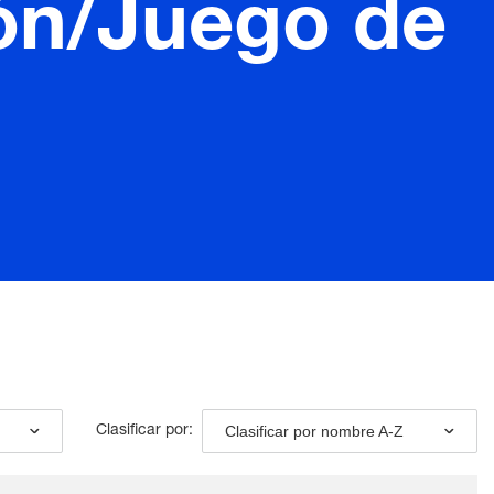
ión/Juego de
Clasificar por nombre A-Z
Clasificar por: