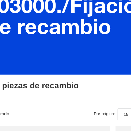
03000./Fijac
de recambio
e piezas de recambio
trado
15
Por página: