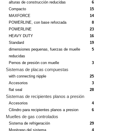
alturas de construcción reducidas
6
Compacto
15
MAXFORCE
14
POWERLINE, con base reforzada
8
POWERLINE
23
HEAVY DUTY
16
Standard
19
dimensiones pequenas, fuerzas de muelle
5
reducidas
Pernos de presión con muelle
3
Sistemas de placas compuestas
with connecting nipple
25
Accesorios
3
flat seal
28
Sistemas de recipientes planos a presión
Accesorios
4
Cilindro para recipientes planos a presion
6
Muelles de gas controlados
Sistema de refrigeración
29
Monitoreo del sistema
4