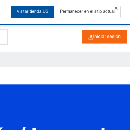
ás
Visitar tienda US
Permanecer en el sitio actual
+49 (0) 6266 73-0
ES
Iniciar sesión