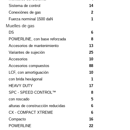
Sistema de control
14
Conexiónes de gas
2
Fuerza norminal 1500 daN
1
Muelles de gas
DS
6
POWERLINE, con base reforzada
8
Accesorios de mantenimiento
13
Variantes de sujeción
25
Accesorios
10
Accesorios compuestos
88
LCF, con amortiguación
10
con brida hexágonal
1
HEAVY DUTY
17
SPC - SPEED CONTROL™
8
con roscado
5
alturas de construcción reducidas
6
CX - COMPACT XTREME
6
Compacto
16
POWERLINE
22