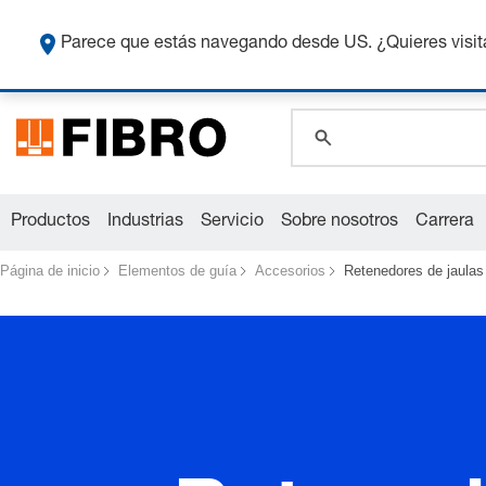
Co
Parece que estás navegando desde US. ¿Quieres visit
global.search.pla
global.search.pla
global.search.pla
Productos
Industrias
Servicio
Sobre nosotros
Carrera
Página de inicio
Elementos de guía
Accesorios
Retenedores de jaulas