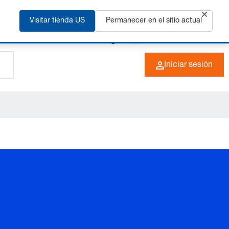
ás
Visitar tienda US
Permanecer en el sitio actual
+49 (0) 6266 73-0
ES
Iniciar sesión