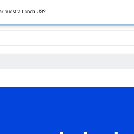
nsigue hasta un 7% de descuento - haz clic aquí para saber
m
ar nuestra tienda US?
ceholder.sku
ceholder.name
ceholder.category