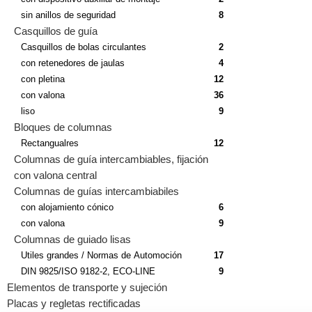
sin anillos de seguridad
8
Casquillos de guía
Casquillos de bolas circulantes
2
con retenedores de jaulas
4
con pletina
12
con valona
36
liso
9
Bloques de columnas
Rectangualres
12
Columnas de guía intercambiables, fijación
con valona central
Columnas de guías intercambiabiles
con alojamiento cónico
6
con valona
9
Columnas de guiado lisas
Utiles grandes / Normas de Automoción
17
DIN 9825/ISO 9182-2, ECO-LINE
9
Elementos de transporte y sujeción
Placas y regletas rectificadas