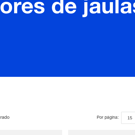
ores de jaula
trado
15
Por página: