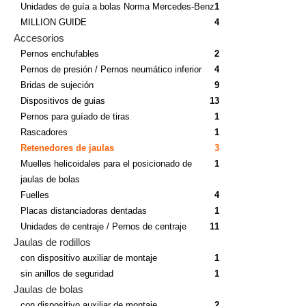
Unidades de guía a bolas Norma Mercedes-Benz
1
MILLION GUIDE
4
Accesorios
Pernos enchufables
2
Pernos de presión / Pernos neumático inferior
4
Bridas de sujeción
9
Dispositivos de guias
13
Pernos para guíado de tiras
1
Rascadores
1
Retenedores de jaulas
3
Muelles helicoidales para el posicionado de
1
jaulas de bolas
Fuelles
4
Placas distanciadoras dentadas
1
Unidades de centraje / Pernos de centraje
11
Jaulas de rodillos
con dispositivo auxiliar de montaje
1
sin anillos de seguridad
1
Jaulas de bolas
con dispositivo auxiliar de montaje
2