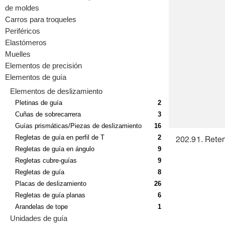
de moldes
Carros para troqueles
Periféricos
Elastómeros
Muelles
Elementos de precisión
Elementos de guía
Elementos de deslizamiento
Pletinas de guía
2
Cuñas de sobrecarrera
3
Guías prismáticas/Piezas de deslizamiento
16
Regletas de guía en perfil de T
2
202.91. Reten
Regletas de guía en ángulo
9
Regletas cubre-guías
9
Regletas de guía
8
Placas de deslizamiento
26
Regletas de guía planas
6
Arandelas de tope
1
Unidades de guía