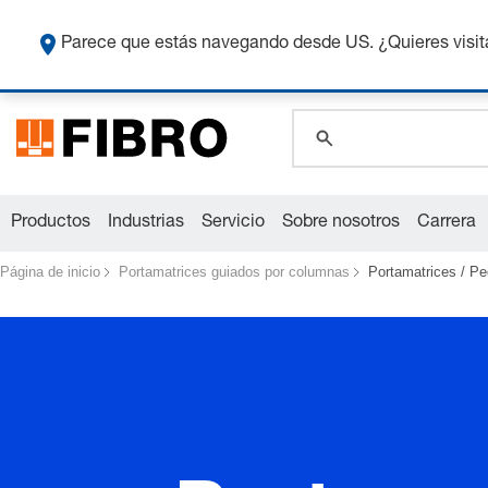
Co
global.search.pla
Parece que estás navegando desde US. ¿Quieres visit
global.search.pla
global.search.pla
Productos
Industrias
Servicio
Sobre nosotros
Carrera
Página de inicio
Portamatrices guiados por columnas
Portamatrices / P