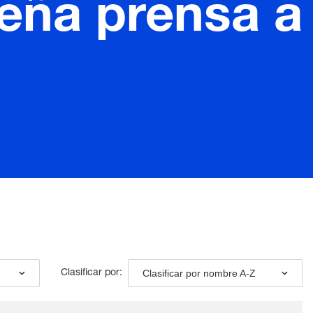
eña prensa a
Clasificar por nombre A-Z
Clasificar por: