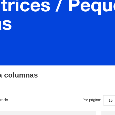
trices / Pequ
as
 a columnas
trado
15
Por página: