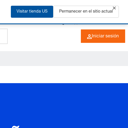
ás
Visitar tienda US
Permanecer en el sitio actual
+49 (0) 6266 73-0
ES
Iniciar sesión