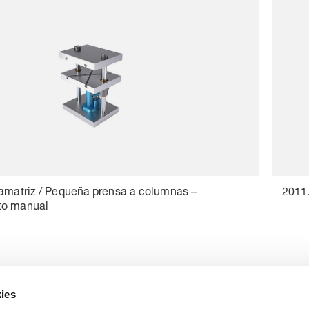
tamatriz / Pequeña prensa a columnas –
2011.
to manual
ies