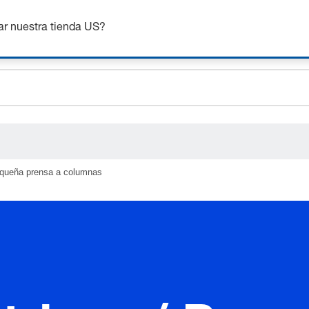
nsigue hasta un 7% de descuento - haz clic aquí para saber
m
ceholder.sku
ar nuestra tienda US?
ceholder.name
ceholder.category
equeña prensa a columnas