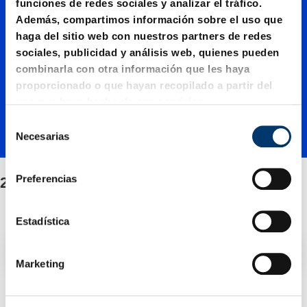
2016.14.
funciones de redes sociales y analizar el tráfico.
Además, compartimos información sobre el uso que
Correde
haga del sitio web con nuestros partners de redes
sociales, publicidad y análisis web, quienes pueden
combinarla con otra información que les haya
ra
proporcionado o que hayan recopilado a partir del
uso que haya hecho de sus servicios.
S
inferior
Necesarias
e
l
e
Preferencias
2016.14. Corredera inferior FSAC
FSAC
c
c
i
Estadística
ó
Filtro / Clasificación
n
Marketing
d
e
1 Artículo encontrado
c