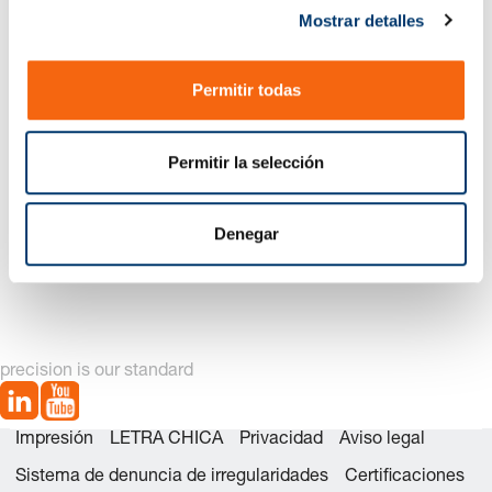
Mostrar detalles
o
n
s
Permitir todas
e
n
t
Permitir la selección
i
m
i
Denegar
2016.14. Corredera inferior FSAS
e
n
t
o
precision is our standard
Impresión
LETRA CHICA
Privacidad
Aviso legal
Sistema de denuncia de irregularidades
Certificaciones