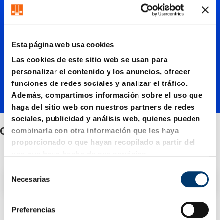
Cuñas
de
Esta página web usa cookies
sobreca
Las cookies de este sitio web se usan para
personalizar el contenido y los anuncios, ofrecer
funciones de redes sociales y analizar el tráfico.
rrera
Además, compartimos información sobre el uso que
haga del sitio web con nuestros partners de redes
sociales, publicidad y análisis web, quienes pueden
Cuñas de sobrecarrera
combinarla con otra información que les haya
proporcionado o que hayan recopilado a partir del
uso que haya hecho de sus servicios.
S
Filtro / Clasificación
Necesarias
e
l
e
Preferencias
3 Artículo encontrado
c