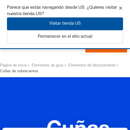
Consigue hasta un 7% de descuento - haz clic aquí para
Parece que estás navegando desde US. ¿Quieres visitar
saber
más
nuestra tienda US?
Visitar tienda US
Permanecer en el sitio actual
Iniciar sesión
Página de inicio
Elementos de guía
Elementos de deslizamiento
Cuñas de sobrecarrera