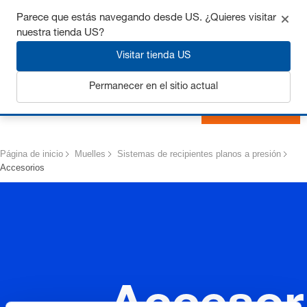
Consigue hasta un 7% de descuento - haz clic aquí para
Parece que estás navegando desde US. ¿Quieres visitar
saber
más
nuestra tienda US?
Visitar tienda US
Permanecer en el sitio actual
Iniciar sesión
Página de inicio
Muelles
Sistemas de recipientes planos a presión
Accesorios