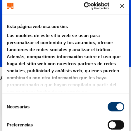
Accesor
ios
Esta página web usa cookies
Las cookies de este sitio web se usan para
personalizar el contenido y los anuncios, ofrecer
funciones de redes sociales y analizar el tráfico.
Además, compartimos información sobre el uso que
haga del sitio web con nuestros partners de redes
sociales, publicidad y análisis web, quienes pueden
Accesorios
combinarla con otra información que les haya
proporcionado o que hayan recopilado a partir del
uso que haya hecho de sus servicios.
S
Filtro / Clasificación
Necesarias
e
l
e
Preferencias
4 Artículo encontrado
c