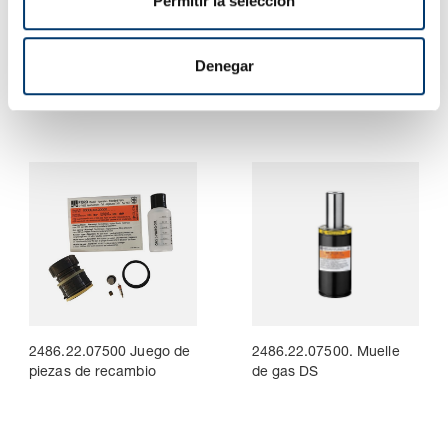
Permitir la selección
i
m
2486.22.05000 Juego de
2486.22.05000. Muelle
piezas de recambio
de gas DS
i
Denegar
e
n
t
o
2486.22.07500 Juego de
2486.22.07500. Muelle
piezas de recambio
de gas DS