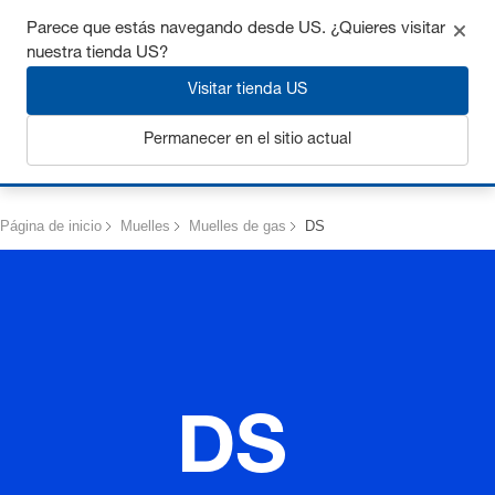
Consigue hasta un 7% de descuento - haz clic aquí para
Parece que estás navegando desde US. ¿Quieres visitar
saber
más
nuestra tienda US?
Visitar tienda US
Permanecer en el sitio actual
Iniciar sesión
Página de inicio
Muelles
Muelles de gas
DS
DS