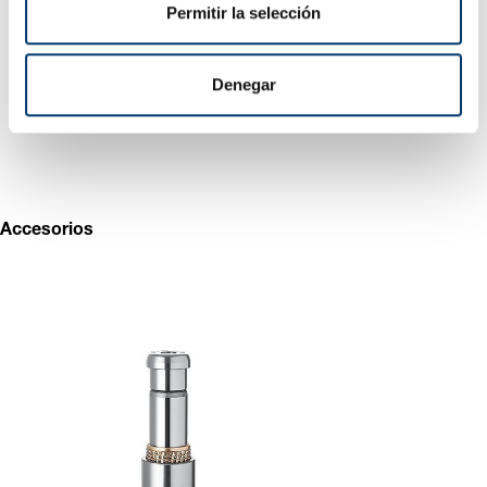
t
Permitir la selección
i
m
i
Denegar
e
n
t
o
Accesorios