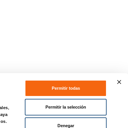
Permitir todas
Permitir la selección
ales,
Contacto
haya
ios.
Denegar