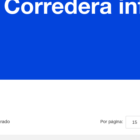
 Corredera i
trado
15
Por página: