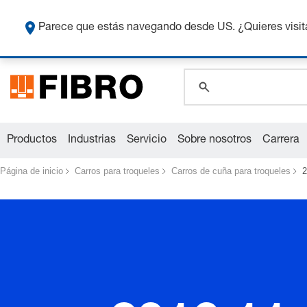
Co
Parece que estás navegando desde US. ¿Quieres visit
global.search.pla
global.search.pla
global.search.pla
Productos
Industrias
Servicio
Sobre nosotros
Carrera
Página de inicio
Carros para troqueles
Carros de cuña para troqueles
2