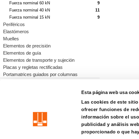
Fuerza norminal 60 kN
9
Fuerza norminal 40 kN
11
Fuerza norminal 15 kN
9
Periféricos
Elastómeros
Muelles
Elementos de precisión
Elementos de guía
Elementos de transporte y sujeción
Placas y regletas rectificadas
Portamatrices guiados por columnas
Esta página web usa cook
Las cookies de este siti
precision is our standard
ofrecer funciones de red
información sobre el uso
Impresión
LETRA CHICA
Privacidad
Aviso legal
Sistem
publicidad y análisis we
proporcionado o que haya