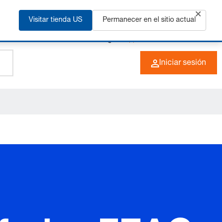
ás
Visitar tienda US
Permanecer en el sitio actual
+49 (0) 6266 73-0
ES
Iniciar sesión