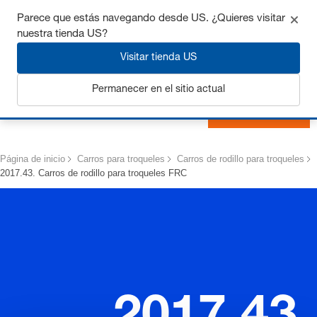
Consigue hasta un 7% de descuento - haz clic aquí para
Parece que estás navegando desde US. ¿Quieres visitar
saber
más
nuestra tienda US?
Visitar tienda US
Permanecer en el sitio actual
Iniciar sesión
Página de inicio
Carros para troqueles
Carros de rodillo para troqueles
2017.43. Carros de rodillo para troqueles FRC