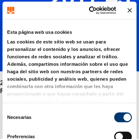
2017.43.
Carros
Esta página web usa cookies
de
Las cookies de este sitio web se usan para
personalizar el contenido y los anuncios, ofrecer
funciones de redes sociales y analizar el tráfico.
rodillo
Además, compartimos información sobre el uso que
haga del sitio web con nuestros partners de redes
sociales, publicidad y análisis web, quienes pueden
2017.43. Carros de rodillo para troqueles
para
combinarla con otra información que les haya
FRC
proporcionado o que hayan recopilado a partir del
uso que haya hecho de sus servicios.
troquele
S
Necesarias
e
Filtro / Clasificación
l
s FRC
e
Preferencias