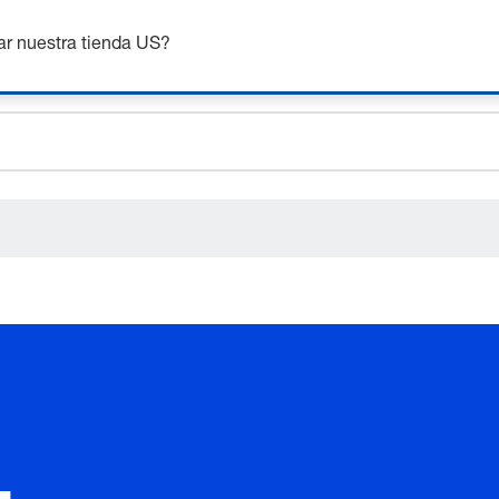
nsigue hasta un 7% de descuento - haz clic aquí para saber
m
ar nuestra tienda US?
ceholder.sku
ceholder.name
ceholder.category