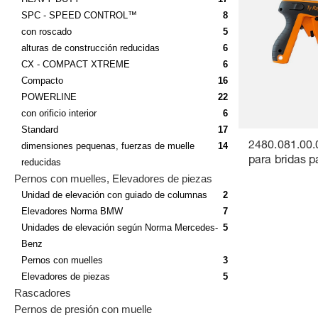
SPC - SPEED CONTROL™
8
con roscado
5
alturas de construcción reducidas
6
CX - COMPACT XTREME
6
Compacto
16
POWERLINE
22
con orificio interior
6
Standard
17
dimensiones pequenas, fuerzas de muelle
14
2480.081.00.
para bridas p
reducidas
Pernos con muelles, Elevadores de piezas
Unidad de elevación con guiado de columnas
2
Elevadores Norma BMW
7
Unidades de elevación según Norma Mercedes-
5
Benz
Pernos con muelles
3
Elevadores de piezas
5
Rascadores
Pernos de presión con muelle