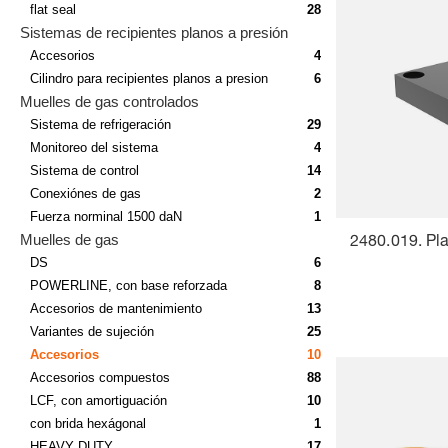
flat seal
28
Sistemas de recipientes planos a presión
Accesorios
4
Cilindro para recipientes planos a presion
6
Muelles de gas controlados
Sistema de refrigeración
29
Monitoreo del sistema
4
Sistema de control
14
Conexiónes de gas
2
Fuerza norminal 1500 daN
1
Muelles de gas
2480.019. Pl
DS
6
POWERLINE, con base reforzada
8
Accesorios de mantenimiento
13
Variantes de sujeción
25
Accesorios
10
Accesorios compuestos
88
LCF, con amortiguación
10
con brida hexágonal
1
HEAVY DUTY
17