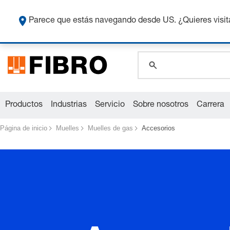
Co
Parece que estás navegando desde US. ¿Quieres visit
global.search.pla
global.search.pla
global.search.pla
Productos
Industrias
Servicio
Sobre nosotros
Carrera
Página de inicio
Muelles
Muelles de gas
Accesorios