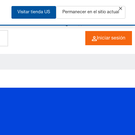
ás
Visitar tienda US
Permanecer en el sitio actual
+49 (0) 6266 73-0
ES
Iniciar sesión