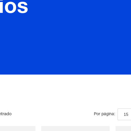
ios
ntrado
15
Por página: