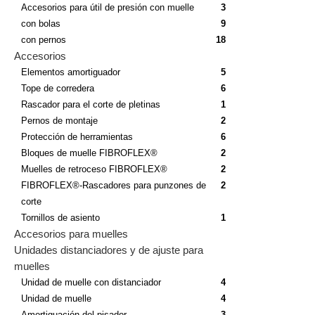
Accesorios para útil de presión con muelle
3
con bolas
9
con pernos
18
Accesorios
Elementos amortiguador
5
Tope de corredera
6
Rascador para el corte de pletinas
1
Pernos de montaje
2
Protección de herramientas
6
Bloques de muelle FIBROFLEX®
2
Muelles de retroceso FIBROFLEX®
2
FIBROFLEX®-Rascadores para punzones de
2
corte
Tornillos de asiento
1
Accesorios para muelles
Unidades distanciadores y de ajuste para
muelles
Unidad de muelle con distanciador
4
Unidad de muelle
4
Amortiguación del pisador
3