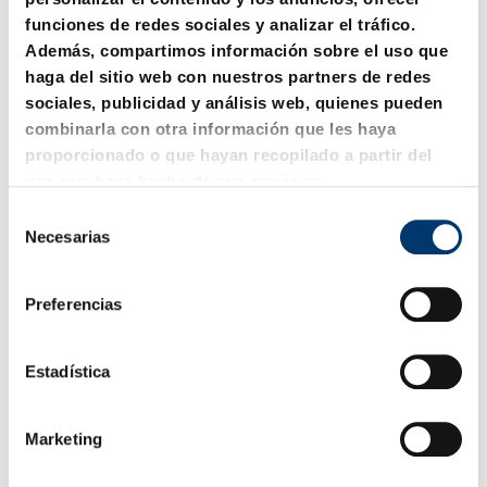
funciones de redes sociales y analizar el tráfico.
Además, compartimos información sobre el uso que
haga del sitio web con nuestros partners de redes
sociales, publicidad y análisis web, quienes pueden
combinarla con otra información que les haya
proporcionado o que hayan recopilado a partir del
uso que haya hecho de sus servicios.
S
Necesarias
211.11. Perno roscado
211.12. Perno roscado
e
DIN ISO 10242-1
l
e
Preferencias
c
c
i
Estadística
ó
n
Marketing
d
e