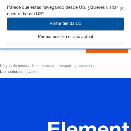
Consigue hasta un 7% de descuento - haz clic aquí para
Parece que estás navegando desde US. ¿Quieres visitar
saber
más
nuestra tienda US?
Visitar tienda US
Permanecer en el sitio actual
Iniciar sesión
Página de inicio
Elementos de transporte y sujeción
Elementos de fijación