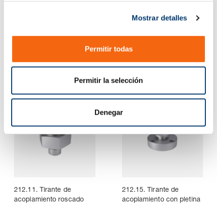
c
Mostrar detalles
o
n
211.13. Perno roscado
211.14. Perno con
s
Permitir todas
con valona
pletina, ~DIN ISO 10242-
e
2
n
t
Permitir la selección
i
m
i
Denegar
e
n
t
o
212.11. Tirante de
212.15. Tirante de
acoplamiento roscado
acoplamiento con pletina