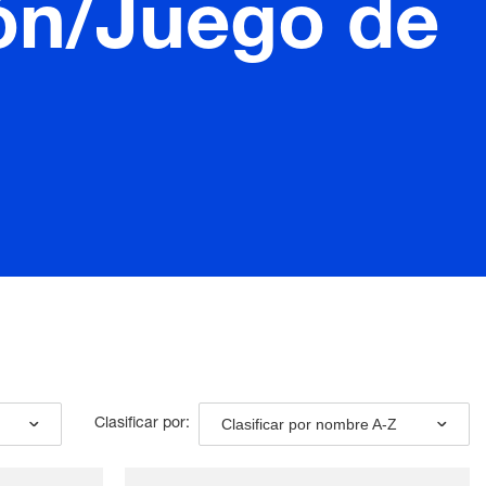
ión/Juego de
Clasificar por nombre A-Z
Clasificar por: