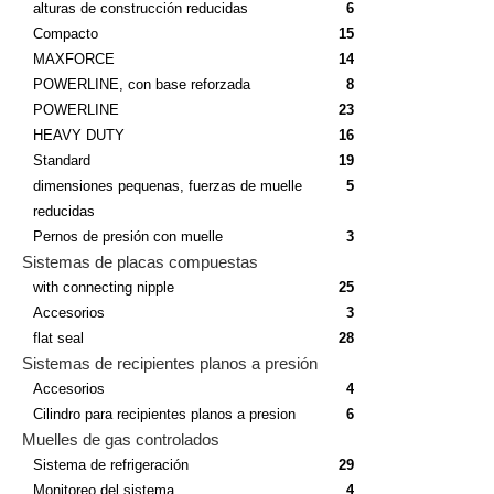
alturas de construcción reducidas
6
Compacto
15
MAXFORCE
14
POWERLINE, con base reforzada
8
POWERLINE
23
HEAVY DUTY
16
Standard
19
dimensiones pequenas, fuerzas de muelle
5
reducidas
Pernos de presión con muelle
3
Sistemas de placas compuestas
with connecting nipple
25
Accesorios
3
flat seal
28
Sistemas de recipientes planos a presión
Accesorios
4
Cilindro para recipientes planos a presion
6
Muelles de gas controlados
Sistema de refrigeración
29
Monitoreo del sistema
4