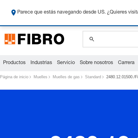
Co
Parece que estás navegando desde US. ¿Quieres visit
global.search.pla
global.search.pla
global.search.pla
Productos
Industrias
Servicio
Sobre nosotros
Carrera
Página de inicio
Muelles
Muelles de gas
Standard
2480.12.01500./F