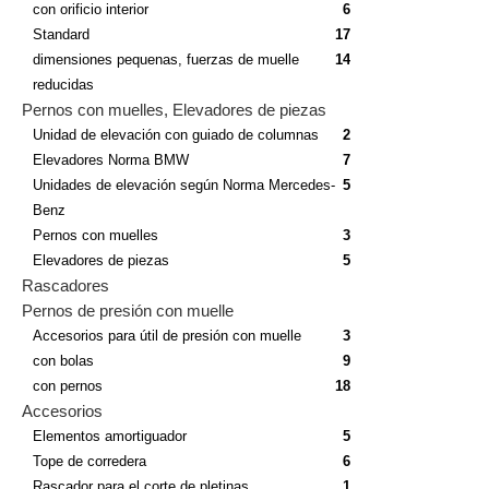
con orificio interior
6
Standard
17
dimensiones pequenas, fuerzas de muelle
14
reducidas
Pernos con muelles, Elevadores de piezas
Unidad de elevación con guiado de columnas
2
Elevadores Norma BMW
7
Unidades de elevación según Norma Mercedes-
5
Benz
Pernos con muelles
3
Elevadores de piezas
5
Rascadores
Pernos de presión con muelle
Accesorios para útil de presión con muelle
3
con bolas
9
con pernos
18
Accesorios
Elementos amortiguador
5
Tope de corredera
6
Rascador para el corte de pletinas
1