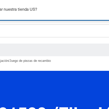
nsigue hasta un 7% de descuento - haz clic aquí para saber
m
ar nuestra tienda US?
ceholder.sku
ceholder.name
ceholder.category
ijación/Juego de piezas de recambio