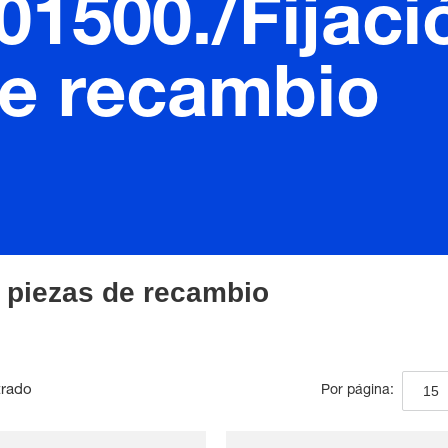
01500./Fijac
de recambio
e piezas de recambio
trado
15
Por página: