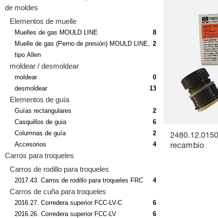
de moldes
Elementos de muelle
Muelles de gas MOULD LINE
8
Muelle de gas (Perno de presión) MOULD LINE,
2
tipo Allen
moldear / desmoldear
moldear
0
desmoldear
13
Elementos de guía
Guías rectangulares
2
Casquillos de guia
6
Columnas de guía
2
2480.12.0150
Accesorios
4
recambio
Carros para troqueles
Carros de rodillo para troqueles
2017.43. Carros de rodillo para troqueles FRC
4
Carros de cuña para troqueles
2016.27. Corredera superior FCC-LV-C
6
2016.26. Corredera superior FCC-LV
6