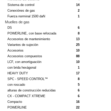
Sistema de control
14
Conexiónes de gas
2
Fuerza norminal 1500 daN
1
Muelles de gas
DS
6
POWERLINE, con base reforzada
8
Accesorios de mantenimiento
13
Variantes de sujeción
25
Accesorios
10
Accesorios compuestos
88
LCF, con amortiguación
10
con brida hexágonal
1
HEAVY DUTY
17
SPC - SPEED CONTROL™
8
con roscado
5
alturas de construcción reducidas
6
CX - COMPACT XTREME
6
Compacto
16
POWERLINE
22