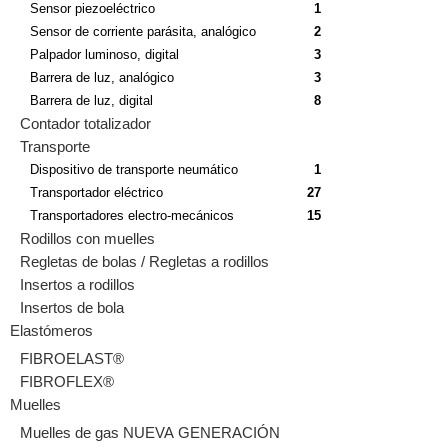
Sensor piezoeléctrico
1
Sensor de corriente parásita, analógico
2
Palpador luminoso, digital
3
Barrera de luz, analógico
3
Barrera de luz, digital
8
Contador totalizador
Transporte
Dispositivo de transporte neumático
1
Transportador eléctrico
27
Transportadores electro-mecánicos
15
Rodillos con muelles
Regletas de bolas / Regletas a rodillos
Insertos a rodillos
Insertos de bola
Elastómeros
FIBROELAST®
FIBROFLEX®
Muelles
Muelles de gas NUEVA GENERACIÓN