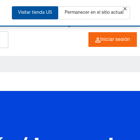
ás
Visitar tienda US
Permanecer en el sitio actual
+49 (0) 6266 73-0
ES
Iniciar sesión