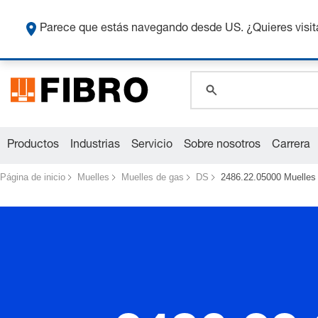
Co
Parece que estás navegando desde US. ¿Quieres visit
global.search.pla
global.search.pla
global.search.pla
Productos
Industrias
Servicio
Sobre nosotros
Carrera
Página de inicio
Muelles
Muelles de gas
DS
2486.22.05000 Muelles 