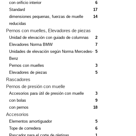
con orificio interior
6
Standard
17
dimensiones pequenas, fuerzas de muelle
14
reducidas
Pernos con muelles, Elevadores de piezas
Unidad de elevación con guiado de columnas
2
Elevadores Norma BMW
7
Unidades de elevación según Norma Mercedes-
5
Benz
Pernos con muelles
3
Elevadores de piezas
5
Rascadores
Pernos de presión con muelle
Accesorios para útil de presión con muelle
3
con bolas
9
con pernos
18
Accesorios
Elementos amortiguador
5
Tope de corredera
6
Rascador para el corte de pletinas
1