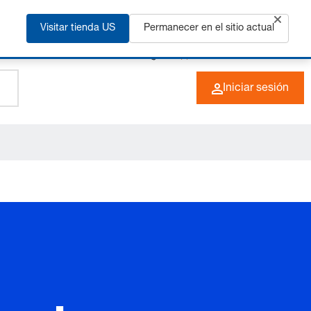
ás
Visitar tienda US
Permanecer en el sitio actual
+49 (0) 6266 73-0
ES
Iniciar sesión