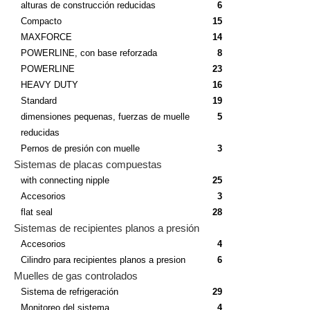
alturas de construcción reducidas
6
Compacto
15
MAXFORCE
14
POWERLINE, con base reforzada
8
POWERLINE
23
HEAVY DUTY
16
Standard
19
dimensiones pequenas, fuerzas de muelle
5
reducidas
Pernos de presión con muelle
3
Sistemas de placas compuestas
with connecting nipple
25
Accesorios
3
flat seal
28
Sistemas de recipientes planos a presión
Accesorios
4
Cilindro para recipientes planos a presion
6
Muelles de gas controlados
Sistema de refrigeración
29
Monitoreo del sistema
4