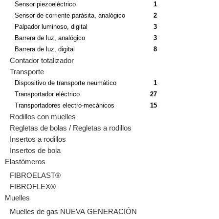
Sensor piezoeléctrico
1
Sensor de corriente parásita, analógico
2
Palpador luminoso, digital
3
Barrera de luz, analógico
3
Barrera de luz, digital
8
Contador totalizador
Transporte
Dispositivo de transporte neumático
1
Transportador eléctrico
27
Transportadores electro-mecánicos
15
Rodillos con muelles
Regletas de bolas / Regletas a rodillos
Insertos a rodillos
Insertos de bola
Elastómeros
FIBROELAST®
FIBROFLEX®
Muelles
Muelles de gas NUEVA GENERACIÓN