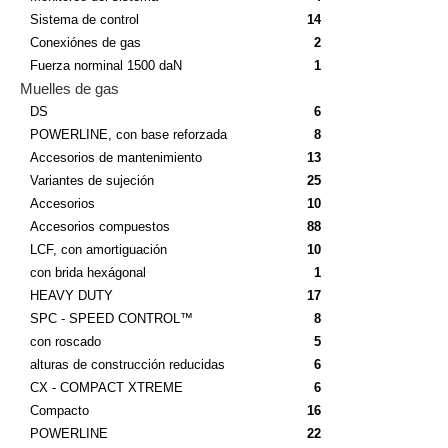
Sistema de control
14
Conexiónes de gas
2
Fuerza norminal 1500 daN
1
Muelles de gas
DS
6
POWERLINE, con base reforzada
8
Accesorios de mantenimiento
13
Variantes de sujeción
25
Accesorios
10
Accesorios compuestos
88
LCF, con amortiguación
10
con brida hexágonal
1
HEAVY DUTY
17
SPC - SPEED CONTROL™
8
con roscado
5
alturas de construcción reducidas
6
CX - COMPACT XTREME
6
Compacto
16
POWERLINE
22