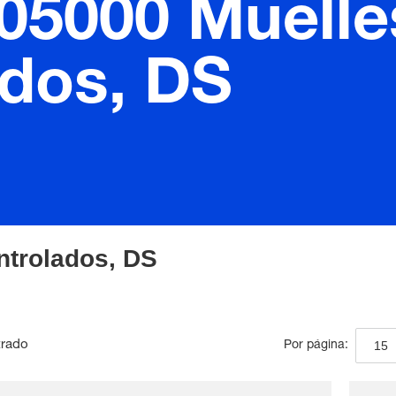
.05000 Muelle
ados, DS
ntrolados, DS
trado
15
Por página: