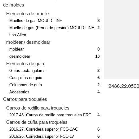
de moldes
Elementos de muelle
Muelles de gas MOULD LINE
8
Muelle de gas (Perno de presión) MOULD LINE,
2
tipo Allen
moldear / desmoldear
moldear
0
desmoldear
13
Elementos de guía
Guías rectangulares
2
Casquillos de guia
6
Columnas de guía
2
2486.22.0500
Accesorios
4
Carros para troqueles
Carros de rodillo para troqueles
2017.43. Carros de rodillo para troqueles FRC
4
Carros de cuña para troqueles
2016.27. Corredera superior FCC-LV-C
6
2016.26. Corredera superior FCC-LV
6