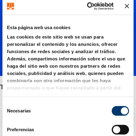
Tirantes
elevado
Esta página web usa cookies
Las cookies de este sitio web se usan para
res
personalizar el contenido y los anuncios, ofrecer
funciones de redes sociales y analizar el tráfico.
Además, compartimos información sobre el uso que
haga del sitio web con nuestros partners de redes
sociales, publicidad y análisis web, quienes pueden
combinarla con otra información que les haya
Tirantes elevadores
proporcionado o que hayan recopilado a partir del
uso que haya hecho de sus servicios.
S
Necesarias
e
Filtro / Clasificación
l
e
Preferencias
c