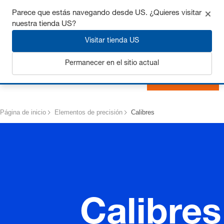
Consigue hasta un 7% de descuento - haz clic aquí para
Parece que estás navegando desde US. ¿Quieres visitar
saber
más
nuestra tienda US?
Visitar tienda US
Permanecer en el sitio actual
Iniciar sesión
Página de inicio
Elementos de precisión
Calibres
Calibres