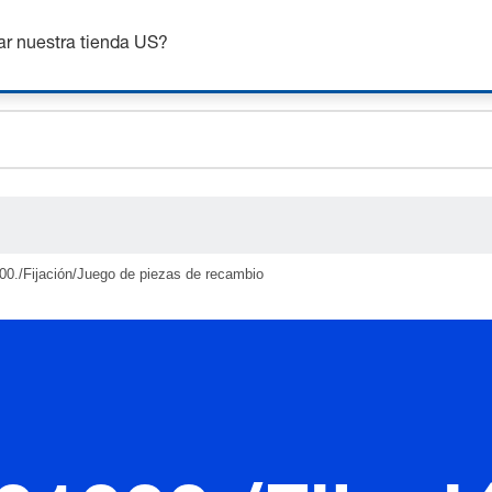
nsigue hasta un 7% de descuento - haz clic aquí para saber
m
ar nuestra tienda US?
ceholder.sku
ceholder.name
ceholder.category
00./Fijación/Juego de piezas de recambio