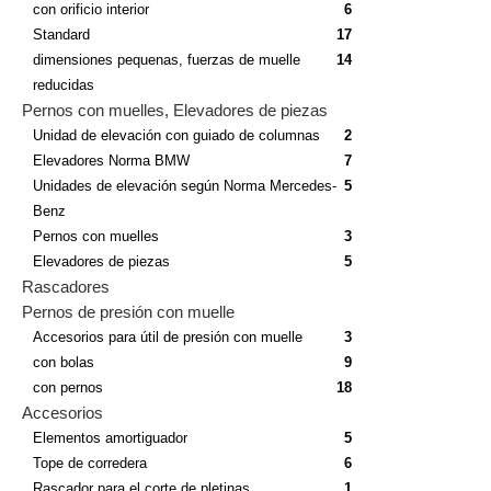
con orificio interior
6
Standard
17
dimensiones pequenas, fuerzas de muelle
14
reducidas
Pernos con muelles, Elevadores de piezas
Unidad de elevación con guiado de columnas
2
Elevadores Norma BMW
7
Unidades de elevación según Norma Mercedes-
5
Benz
Pernos con muelles
3
Elevadores de piezas
5
Rascadores
Pernos de presión con muelle
Accesorios para útil de presión con muelle
3
con bolas
9
con pernos
18
Accesorios
Elementos amortiguador
5
Tope de corredera
6
Rascador para el corte de pletinas
1