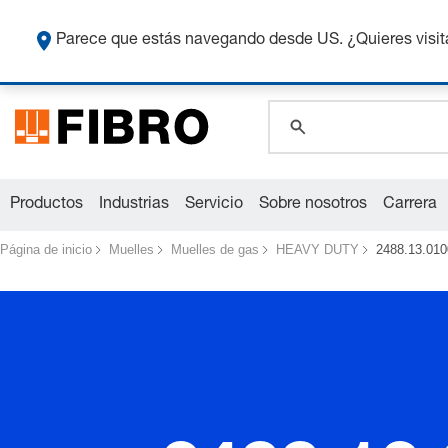
Co
Parece que estás navegando desde US. ¿Quieres visit
global.search.pla
global.search.pla
global.search.pla
Productos
Industrias
Servicio
Sobre nosotros
Carrera
Página de inicio
Muelles
Muelles de gas
HEAVY DUTY
2488.13.010