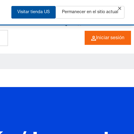
ás
Visitar tienda US
Permanecer en el sitio actual
+49 (0) 6266 73-0
ES
Iniciar sesión