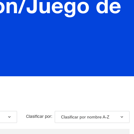
ión/Juego de
Clasificar por nombre A-Z
Clasificar por: