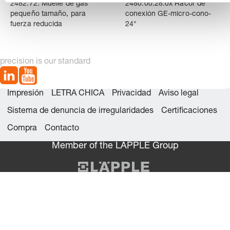
n
2482.72. Muelle de gas
2480.00.28.0x Racor de
t
pequeño tamaño, para
conexión GE-micro-cono-
fuerza reducida
24°
o
precision is our standard
Impresión
LETRA CHICA
Privacidad
Aviso legal
Sistema de denuncia de irregularidades
Certificaciones
Compra
Contacto
Member of the LÄPPLE Group