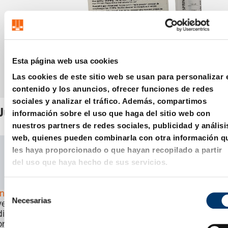
Esta página web usa cookies
Las cookies de este sitio web se usan para personalizar 
contenido y los anuncios, ofrecer funciones de redes
sociales y analizar el tráfico. Además, compartimos
Juego de piezas de recambio
información sobre el uso que haga del sitio web con
nuestros partners de redes sociales, publicidad y análisi
web, quienes pueden combinarla con otra información q
SKU:
2488.13.01000
les haya proporcionado o que hayan recopilado a partir
del uso que haya hecho de sus servicios.
CAD
Download
S
Inicia sesión
para
Necesarias
e
ver el precio, la
l
disponibilidad y
ordenar el
e