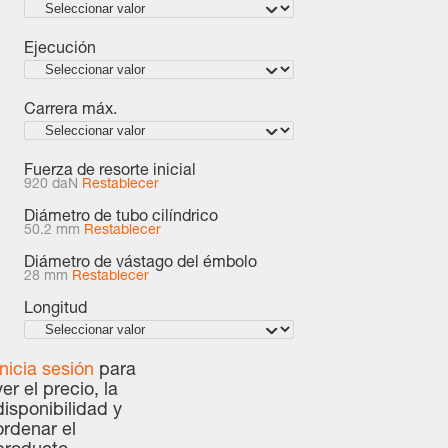
Ejecución
Carrera máx.
Fuerza de resorte inicial
920 daN
Restablecer
Diámetro de tubo cilíndrico
50.2 mm
Restablecer
Diámetro de vástago del émbolo
28 mm
Restablecer
Longitud
Inicia sesión
para
ver el precio, la
disponibilidad y
ordenar el