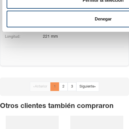
Permitir la selección
i
920 daN
m
50.2 mm
i
Denegar
e
28 mm
n
221 mm
t
o
«
Anterior
1
2
3
Siguiente
»
Otros clientes también compraron