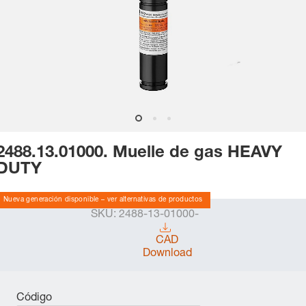
2488.13.01000. Muelle de gas HEAVY
DUTY
Nueva generación disponible – ver alternativas de productos
SKU:
2488-13-01000-
CAD
Download
Código