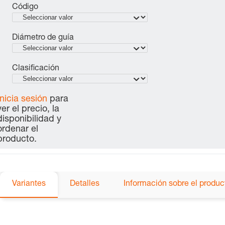
Código
Diámetro de guía
Clasificación
Inicia sesión
para
ver el precio, la
disponibilidad y
ordenar el
producto.
Variantes
Detalles
Información sobre el produc