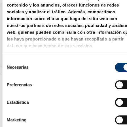
contenido y los anuncios, ofrecer funciones de redes
sociales y analizar el tráfico. Además, compartimos
2031.44.020.10
información sobre el uso que haga del sitio web con
nuestros partners de redes sociales, publicidad y análisi
20 mm
web, quienes pueden combinarla con otra información q
amarillo
les haya proporcionado o que hayan recopilado a partir
del uso que haya hecho de sus servicios.
S
Necesarias
e
l
e
2031.44.020.20
Preferencias
c
c
20 mm
i
Estadística
verde
ó
n
Marketing
d