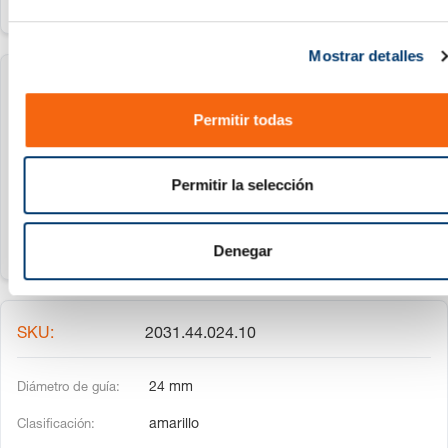
e
c
Mostrar detalles
o
n
2031.44.020.30
s
Permitir todas
e
20 mm
n
t
rojo
Permitir la selección
i
m
i
Denegar
e
n
t
2031.44.024.10
o
24 mm
amarillo