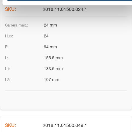
n
2018.11.01500.024.1
t
o
24 mm
24
94 mm
155.5 mm
133.5 mm
107 mm
2018.11.01500.049.1