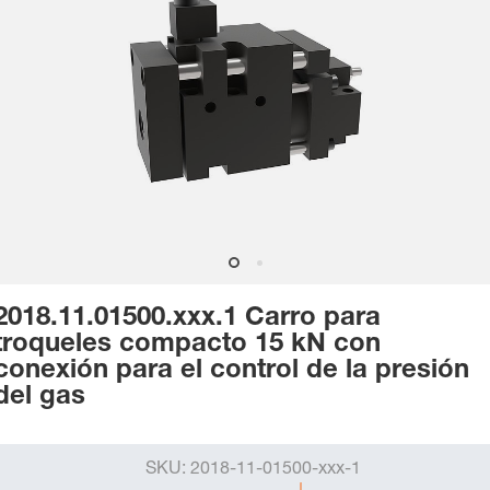
2018.11.01500.xxx.1 Carro para
troqueles compacto 15 kN con
conexión para el control de la presión
del gas
SKU:
2018-11-01500-xxx-1