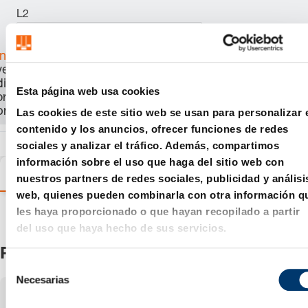
L2
Inicia sesión
para
ver el precio, la
disponibilidad y
Esta página web usa cookies
ordenar el
producto.
Las cookies de este sitio web se usan para personalizar 
contenido y los anuncios, ofrecer funciones de redes
sociales y analizar el tráfico. Además, compartimos
información sobre el uso que haga del sitio web con
Variantes
Detalles
Información sobre el produc
nuestros partners de redes sociales, publicidad y análisi
web, quienes pueden combinarla con otra información q
les haya proporcionado o que hayan recopilado a partir
del uso que haya hecho de sus servicios.
Productos
S
Necesarias
e
Mostrando
1-3
de
3
artículos
l