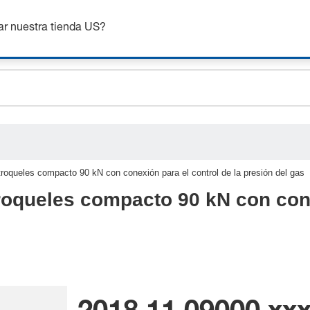
ceholder.sku
nsigue hasta un 7% de descuento - haz clic aquí para saber
m
ceholder.name
ar nuestra tienda US?
ceholder.category
roqueles compacto 90 kN con conexión para el control de la presión del gas
roqueles compacto 90 kN con cone