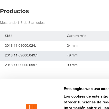
Productos
Mostrando
1-3
de
3
artículos
SKU
Carrera máx.
2018.11.09000.024.1
24 mm
2018.11.09000.049.1
49 mm
2018.11.09000.099.1
99 mm
Esta página web usa cook
Las cookies de este siti
ofrecer funciones de red
precision is our standard
información sobre el uso