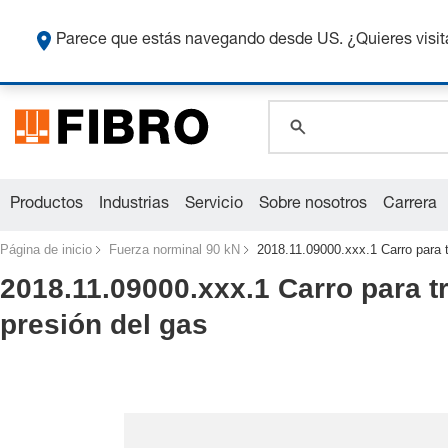
global.search.pla
Co
global.search.pla
Parece que estás navegando desde US. ¿Quieres visit
global.search.pla
Productos
Industrias
Servicio
Sobre nosotros
Carrera
Página de inicio
Fuerza norminal 90 kN
2018.11.09000.xxx.1 Carro para t
2018.11.09000.xxx.1 Carro para t
presión del gas