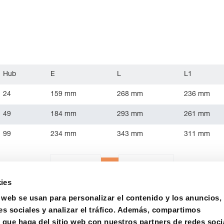
Hub
E
L
L1
24
159 mm
268 mm
236 mm
49
184 mm
293 mm
261 mm
99
234 mm
343 mm
311 mm
1
«
Anterior
Siguiente
»
ies
o web se usan para personalizar el contenido y los anuncios,
es sociales y analizar el tráfico. Además, compartimos
 que haga del sitio web con nuestros partners de redes soci