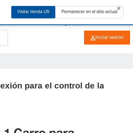
ás
Visitar tienda US
Permanecer en el sitio actual
+49 (0) 6266 73-0
ES
Iniciar sesión
xión para el control de la