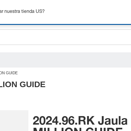
ceholder.sku
nsigue hasta un 7% de descuento - haz clic aquí para saber
m
ceholder.name
ar nuestra tienda US?
ceholder.category
LION GUIDE
LLION GUIDE
2024.96.RK Jaula 