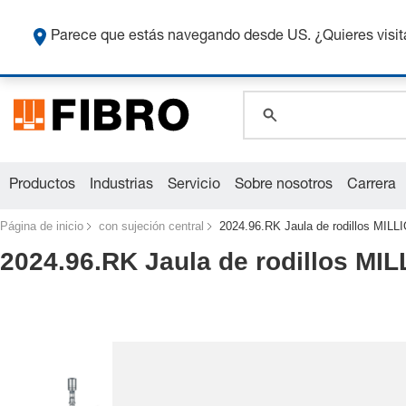
global.search.pla
Co
global.search.pla
Parece que estás navegando desde US. ¿Quieres visit
global.search.pla
Productos
Industrias
Servicio
Sobre nosotros
Carrera
Página de inicio
con sujeción central
2024.96.RK Jaula de rodillos MIL
2024.96.RK Jaula de rodillos MI