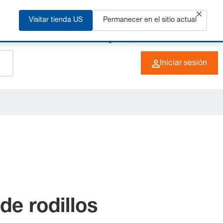
ás
Visitar tienda US
Permanecer en el sitio actual
+49 (0) 6266 73-0
ES
Iniciar sesión
de rodillos