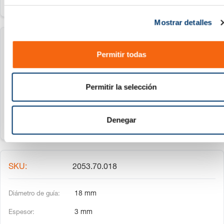
c
Mostrar detalles
o
n
2053.70.016
s
Permitir todas
e
n
16 mm
t
Permitir la selección
3 mm
i
m
i
Denegar
e
n
t
o
2053.70.018
18 mm
3 mm