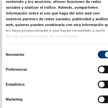
contenido y los anuncios, ofrecer funciones de redes
sociales y analizar el tráfico. Además, compartimos
2053.70.014
información sobre el uso que haga del sitio web con
nuestros partners de redes sociales, publicidad y análisi
14 mm
web, quienes pueden combinarla con otra información q
les haya proporcionado o que hayan recopilado a partir
3 mm
del uso que haya hecho de sus servicios.
S
Necesarias
e
l
e
Preferencias
2053.70.015
c
c
15 mm
i
Estadística
ó
3 mm
n
Marketing
d
e