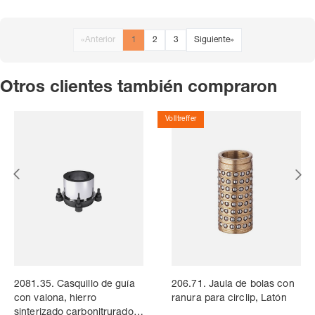
«
Anterior
1
2
3
Siguiente
»
Otros clientes también compraron
Volltreffer
2081.35. Casquillo de guía
206.71. Jaula de bolas con
con valona, hierro
ranura para circlip, Latón
sinterizado carbonitrurado