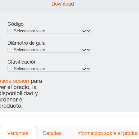
Download
Código
Diámetro de guía
Clasificación
Inicia sesión
para
ver el precio, la
disponibilidad y
ordenar el
producto.
Variantes
Detalles
Información sobre el produc