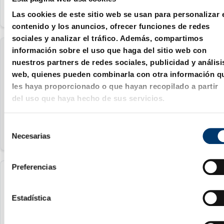
Las cookies de este sitio web se usan para personalizar 
contenido y los anuncios, ofrecer funciones de redes
sociales y analizar el tráfico. Además, compartimos
información sobre el uso que haga del sitio web con
2081.33.025.10
nuestros partners de redes sociales, publicidad y análisi
web, quienes pueden combinarla con otra información q
25 mm
les haya proporcionado o que hayan recopilado a partir
del uso que haya hecho de sus servicios.
amarillo
S
Necesarias
e
l
e
Preferencias
c
2081.33.025.20
c
i
Estadística
25 mm
ó
n
verde