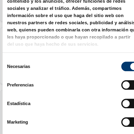
contenido y los anuncios, ofrecer funciones de redes
sociales y analizar el tráfico. Además, compartimos
información sobre el uso que haga del sitio web con
nuestros partners de redes sociales, publicidad y análisi
web, quienes pueden combinarla con otra información q
les haya proporcionado o que hayan recopilado a partir
2082.71.040
del uso que haya hecho de sus servicios.
40 mm
S
Necesarias
e
l
e
Preferencias
c
c
2082.71.050
i
Estadística
ó
50 mm
n
Marketing
d
e