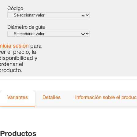
Código
Diámetro de guía
Inicia sesión
para
ver el precio, la
disponibilidad y
ordenar el
producto.
Variantes
Detalles
Información sobre el produc
Productos