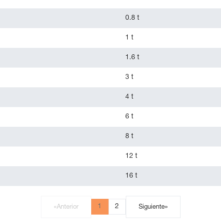
0.8 t
1 t
1.6 t
3 t
4 t
6 t
8 t
12 t
16 t
1
2
«
Anterior
Siguiente
»