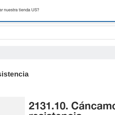
nsigue hasta un 7% de descuento - haz clic aquí para saber
m
ar nuestra tienda US?
ceholder.sku
ceholder.name
ceholder.category
sistencia
2131.10. Cáncamo 