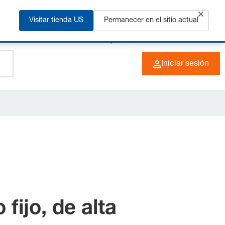
ás
Visitar tienda US
Permanecer en el sitio actual
+49 (0) 6266 73-0
ES
Iniciar sesión
fijo, de alta