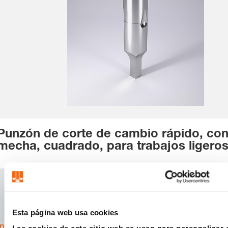
Punzón de corte de cambio rápido, co
mecha, cuadrado, para trabajos ligero
SKU:
2222.X
CAD
Download
Esta página web usa cookies
Inicia sesión
para