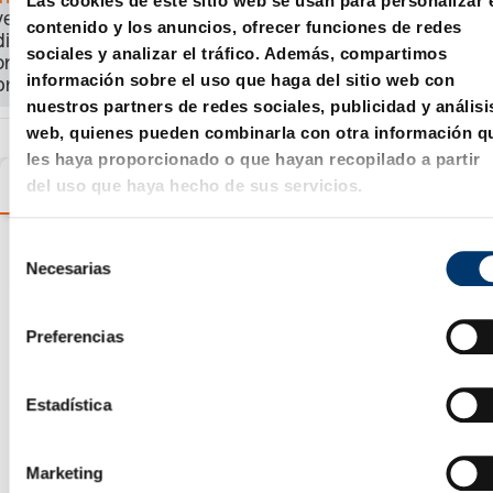
Las cookies de este sitio web se usan para personalizar 
ver el precio, la
contenido y los anuncios, ofrecer funciones de redes
disponibilidad y
sociales y analizar el tráfico. Además, compartimos
ordenar el
información sobre el uso que haga del sitio web con
producto.
nuestros partners de redes sociales, publicidad y análisi
web, quienes pueden combinarla con otra información q
les haya proporcionado o que hayan recopilado a partir
Variantes
Detalles
Información sobre el produc
del uso que haya hecho de sus servicios.
S
Asistente de selección de
Necesarias
e
l
productos
e
Preferencias
c
c
i
Estadística
ó
n
Marketing
d