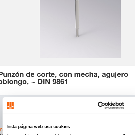
Punzón de corte, con mecha, agujero
oblongo, ~ DIN 9861
SKU:
2229.X
CAD
Download
Esta página web usa cookies
Inicia sesión
para