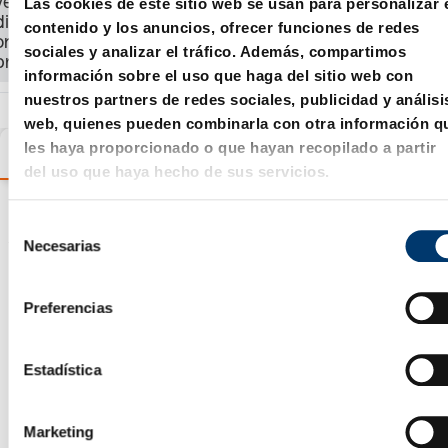
Las cookies de este sitio web se usan para personalizar 
ver el precio, la
disponibilidad y
contenido y los anuncios, ofrecer funciones de redes
ordenar el
sociales y analizar el tráfico. Además, compartimos
producto.
información sobre el uso que haga del sitio web con
nuestros partners de redes sociales, publicidad y análisi
web, quienes pueden combinarla con otra información q
les haya proporcionado o que hayan recopilado a partir
Variantes
Detalles
Información sobre el produc
del uso que haya hecho de sus servicios.
S
Asistente de selección de
Necesarias
e
productos
l
e
Preferencias
c
c
i
Estadística
ó
n
Marketing
d