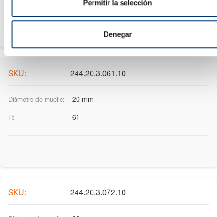
Permitir la selección
i
m
i
Denegar
e
n
t
244.20.3.061.10
o
20 mm
61
244.20.3.072.10