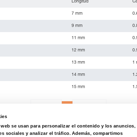
Longitud
Ca
7 mm
0
9 mm
0
11 mm
0
12 mm
0
13 mm
1
14 mm
1
15 mm
1
1
«
Anterior
Siguiente
»
ies
o web se usan para personalizar el contenido y los anuncios,
es sociales y analizar el tráfico. Además, compartimos