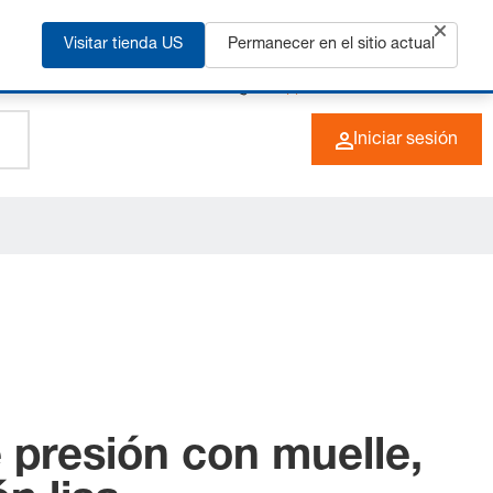
ás
Visitar tienda US
Permanecer en el sitio actual
+49 (0) 6266 73-0
ES
Iniciar sesión
 presión con muelle,