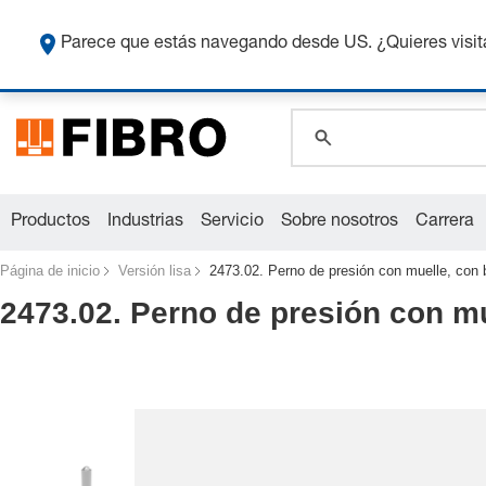
global.search.pla
Co
global.search.pla
Parece que estás navegando desde US. ¿Quieres visit
global.search.pla
Productos
Industrias
Servicio
Sobre nosotros
Carrera
Página de inicio
Versión lisa
2473.02. Perno de presión con muelle, con b
2473.02. Perno de presión con mu