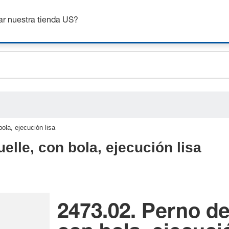
ceholder.sku
nsigue hasta un 7% de descuento - haz clic aquí para saber
m
ceholder.name
ar nuestra tienda US?
ceholder.category
ola, ejecución lisa
elle, con bola, ejecución lisa
2473.02. Perno de