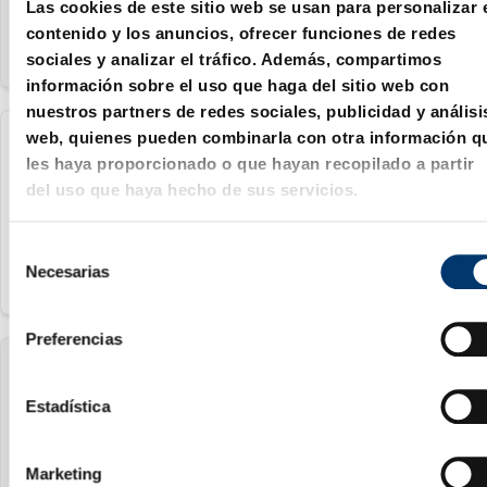
Las cookies de este sitio web se usan para personalizar 
contenido y los anuncios, ofrecer funciones de redes
sociales y analizar el tráfico. Además, compartimos
información sobre el uso que haga del sitio web con
nuestros partners de redes sociales, publicidad y análisi
web, quienes pueden combinarla con otra información q
2480.00.25.04.10.0190
les haya proporcionado o que hayan recopilado a partir
del uso que haya hecho de sus servicios.
190
S
Necesarias
e
l
e
Preferencias
c
2480.00.25.04.10.0200
c
i
Estadística
ó
200
n
Marketing
d