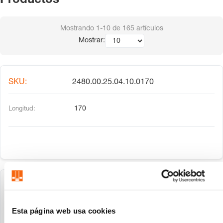
Productos
Mostrando
1-10
de
165
artículos
Mostrar:
2480.00.25.04.10.0170
170
2480.00.25.04.10.0180
Esta página web usa cookies
180