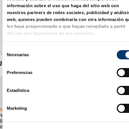
información sobre el uso que haga del sitio web con
nuestros partners de redes sociales, publicidad y análisi
web, quienes pueden combinarla con otra información q
les haya proporcionado o que hayan recopilado a partir
del uso que haya hecho de sus servicios.
S
Necesarias
e
l
Juego de piezas de recambio
e
Preferencias
c
c
SKU:
2487.12.20000
i
Estadística
CAD
ó
Download
n
Marketing
Inicia sesión
para
d
ver el precio, la
e
disponibilidad y
c
ordenar el