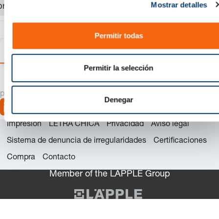
Mostrar detalles
o
producto.
n
s
Permitir todas
e
Variantes
Detalles
Información sobre el produc
n
t
Permitir la selección
i
m
precision is our standard
i
Denegar
e
n
Impresión
LETRA CHICA
Privacidad
Aviso legal
t
Sistema de denuncia de irregularidades
Certificaciones
o
Compra
Contacto
Member of the LÄPPLE Group