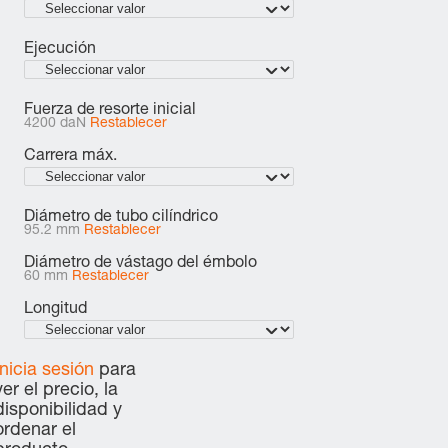
Ejecución
Fuerza de resorte inicial
4200 daN
Restablecer
Carrera máx.
Diámetro de tubo cilíndrico
95.2 mm
Restablecer
Diámetro de vástago del émbolo
60 mm
Restablecer
Longitud
Inicia sesión
para
ver el precio, la
disponibilidad y
ordenar el