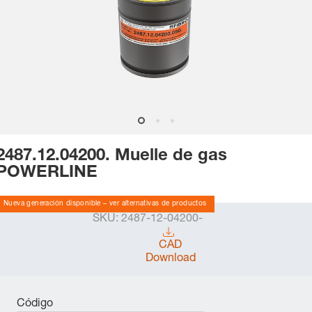
2487.12.04200. Muelle de gas
POWERLINE
Nueva generación disponible – ver alternativas de productos
SKU:
2487-12-04200-
CAD
Download
Código