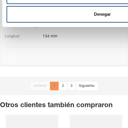
38 mm
m
i
Denegar
95.2 mm
e
60 mm
n
t
134 mm
o
«
Anterior
1
2
3
Siguiente
»
Otros clientes también compraron