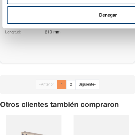
m
195 mm
i
Denegar
e
130 mm
n
210 mm
t
o
«
Anterior
1
2
Siguiente
»
Otros clientes también compraron