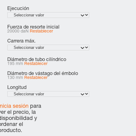
Ejecución
Fuerza de resorte inicial
20000 daN
Restablecer
Carrera máx.
Diámetro de tubo cilíndrico
195 mm
Restablecer
Diámetro de vástago del émbolo
130 mm
Restablecer
Longitud
Inicia sesión
para
ver el precio, la
disponibilidad y
ordenar el
producto.