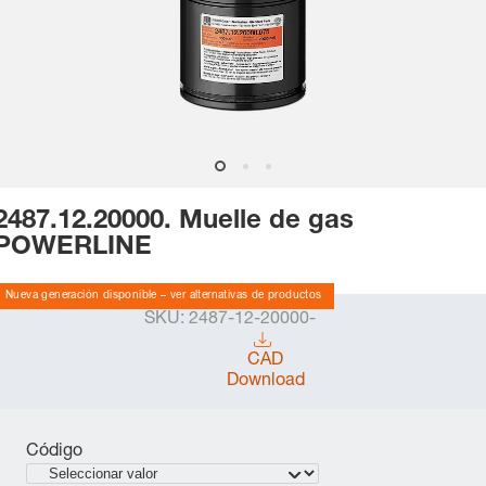
2487.12.20000. Muelle de gas
POWERLINE
Nueva generación disponible – ver alternativas de productos
SKU:
2487-12-20000-
CAD
Download
Código