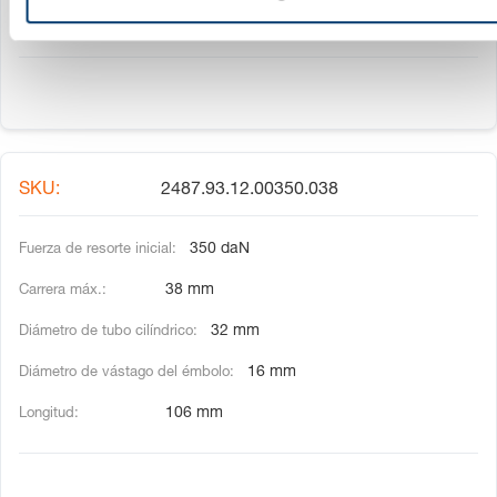
e
94 mm
n
t
o
2487.93.12.00350.038
350 daN
38 mm
32 mm
16 mm
106 mm