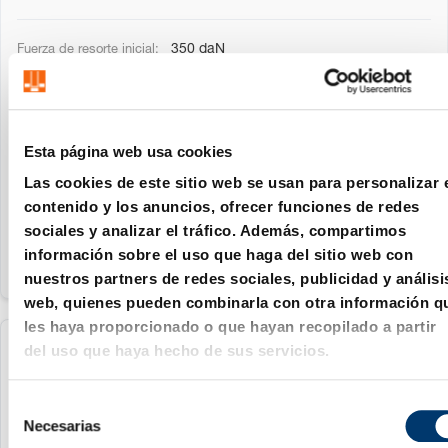
350 daN
19 mm
32 mm
Esta página web usa cookies
16 mm
Las cookies de este sitio web se usan para personalizar 
68 mm
contenido y los anuncios, ofrecer funciones de redes
sociales y analizar el tráfico. Además, compartimos
información sobre el uso que haga del sitio web con
nuestros partners de redes sociales, publicidad y análisi
web, quienes pueden combinarla con otra información q
les haya proporcionado o que hayan recopilado a partir
del uso que haya hecho de sus servicios.
2487.93.12.00350.025
S
350 daN
Necesarias
e
25 mm