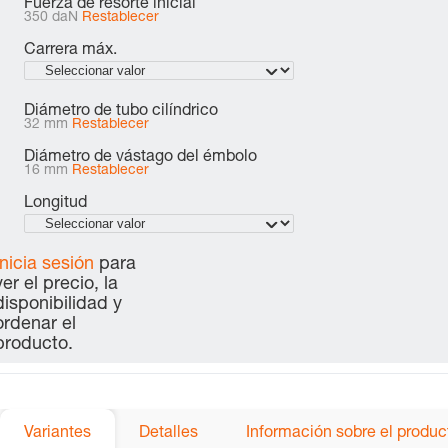
Fuerza de resorte inicial
350 daN
Restablecer
Carrera máx.
Diámetro de tubo cilíndrico
32 mm
Restablecer
Diámetro de vástago del émbolo
16 mm
Restablecer
Longitud
Inicia sesión
para
ver el precio, la
disponibilidad y
ordenar el
producto.
Variantes
Detalles
Información sobre el produc