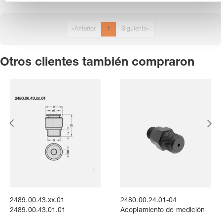
n
t
o
«
Anterior
1
Siguiente
»
Otros clientes también compraron
2489.00.43.xx.01
2480.00.24.01-04
2489.00.43.01.01
Acoplamiento de medición