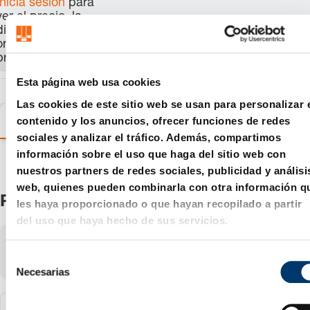
Inicia sesión
para
ver el precio, la
disponibilidad y
ordenar el
producto.
Esta página web usa cookies
Las cookies de este sitio web se usan para personalizar 
contenido y los anuncios, ofrecer funciones de redes
Variantes
Detalles
Información sobre el produc
sociales y analizar el tráfico. Además, compartimos
información sobre el uso que haga del sitio web con
nuestros partners de redes sociales, publicidad y análisi
web, quienes pueden combinarla con otra información q
Productos
les haya proporcionado o que hayan recopilado a partir
del uso que haya hecho de sus servicios.
Mostrando
1-3
de
3
artículos
S
Mostrar:
Necesarias
e
l
e