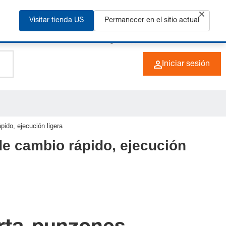
ás
Visitar tienda US
Permanecer en el sitio actual
+49 (0) 6266 73-0
ES
Iniciar sesión
pido, ejecución ligera
de cambio rápido, ejecución