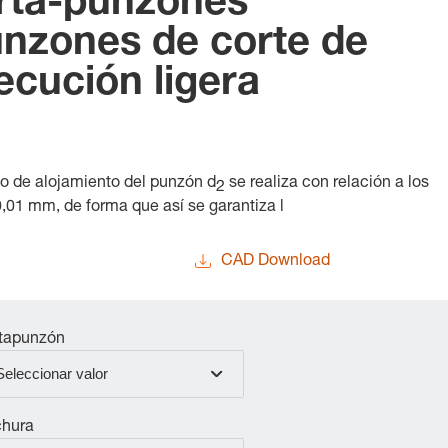
orta-punzones
unzones de corte de
ecución ligera
io de alojamiento del punzón d
se realiza con relación a los
2
0,01 mm, de forma que así se garantiza l
CAD Download
tapunzón
Seleccionar valor
hura