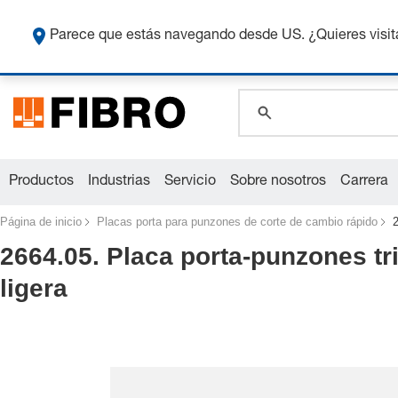
global.search.pla
Co
global.search.pla
Parece que estás navegando desde US. ¿Quieres visit
global.search.pla
Productos
Industrias
Servicio
Sobre nosotros
Carrera
Página de inicio
Placas porta para punzones de corte de cambio rápido
2
2664.05. Placa porta-punzones tr
ligera